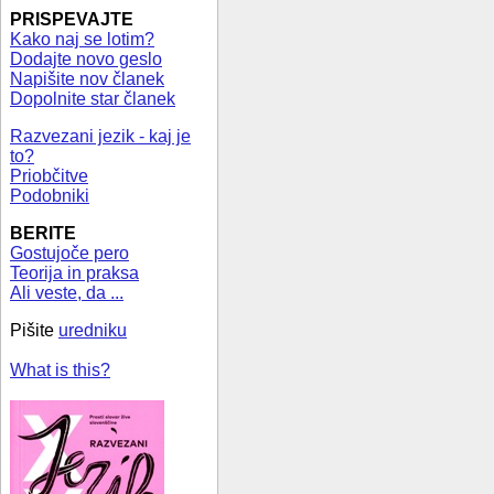
PRISPEVAJTE
Kako naj se lotim?
Dodajte novo geslo
Napišite nov članek
Dopolnite star članek
Razvezani jezik - kaj je
to?
Priobčitve
Podobniki
BERITE
Gostujoče pero
Teorija in praksa
Ali veste, da ...
Pišite
uredniku
What is this?