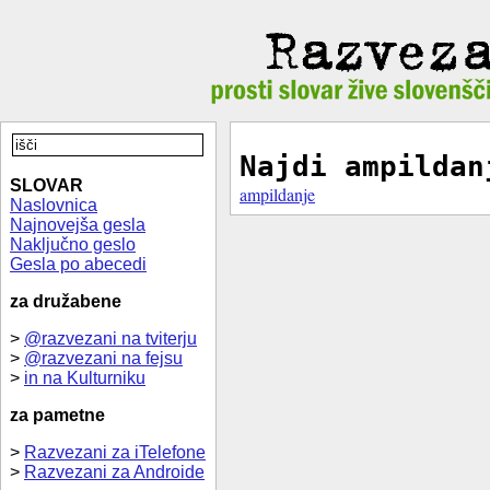
Najdi ampildan
SLOVAR
ampildanje
Naslovnica
Najnovejša gesla
Naključno geslo
Gesla po abecedi
za družabene
>
@razvezani na tviterju
>
@razvezani na fejsu
>
in na Kulturniku
za pametne
>
Razvezani za iTelefone
>
Razvezani za Androide