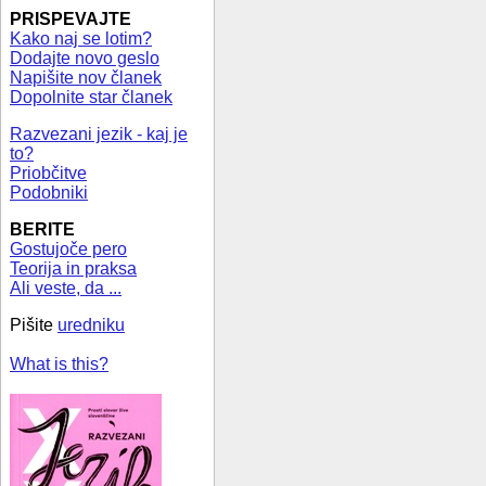
PRISPEVAJTE
Kako naj se lotim?
Dodajte novo geslo
Napišite nov članek
Dopolnite star članek
Razvezani jezik - kaj je
to?
Priobčitve
Podobniki
BERITE
Gostujoče pero
Teorija in praksa
Ali veste, da ...
Pišite
uredniku
What is this?