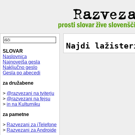
Najdi lažister
SLOVAR
Naslovnica
Najnovejša gesla
Naključno geslo
Gesla po abecedi
za družabene
>
@razvezani na tviterju
>
@razvezani na fejsu
>
in na Kulturniku
za pametne
>
Razvezani za iTelefone
>
Razvezani za Androide