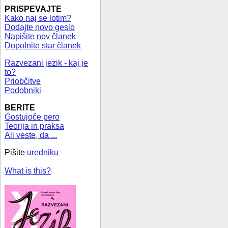
PRISPEVAJTE
Kako naj se lotim?
Dodajte novo geslo
Napišite nov članek
Dopolnite star članek
Razvezani jezik - kaj je
to?
Priobčitve
Podobniki
BERITE
Gostujoče pero
Teorija in praksa
Ali veste, da ...
Pišite
uredniku
What is this?