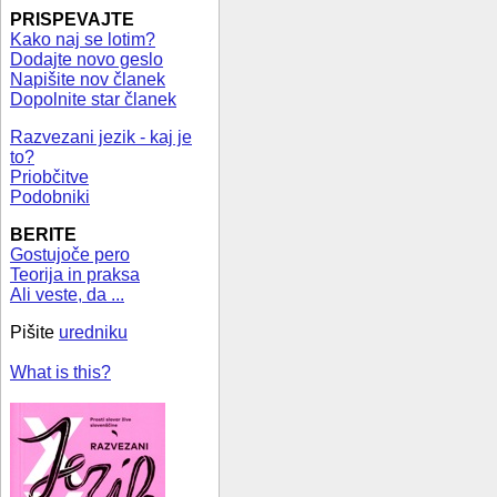
PRISPEVAJTE
Kako naj se lotim?
Dodajte novo geslo
Napišite nov članek
Dopolnite star članek
Razvezani jezik - kaj je
to?
Priobčitve
Podobniki
BERITE
Gostujoče pero
Teorija in praksa
Ali veste, da ...
Pišite
uredniku
What is this?