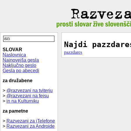
Najdi pazzdare
SLOVAR
pazzdares
Naslovnica
Najnovejša gesla
Naključno geslo
Gesla po abecedi
za družabene
>
@razvezani na tviterju
>
@razvezani na fejsu
>
in na Kulturniku
za pametne
>
Razvezani za iTelefone
>
Razvezani za Androide