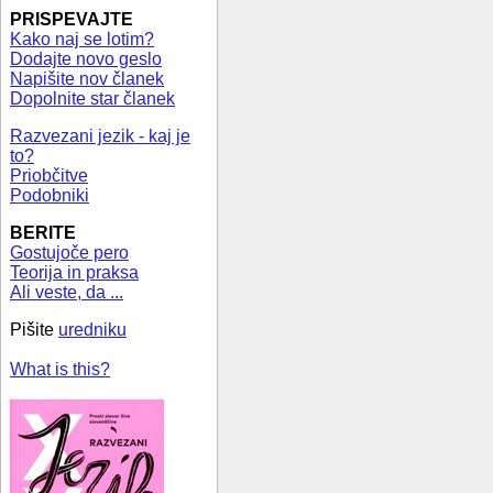
PRISPEVAJTE
Kako naj se lotim?
Dodajte novo geslo
Napišite nov članek
Dopolnite star članek
Razvezani jezik - kaj je
to?
Priobčitve
Podobniki
BERITE
Gostujoče pero
Teorija in praksa
Ali veste, da ...
Pišite
uredniku
What is this?