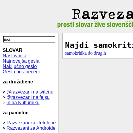
Najdi samokrit
SLOVAR
samokritika do drugih
Naslovnica
Najnovejša gesla
Naključno geslo
Gesla po abecedi
za družabene
>
@razvezani na tviterju
>
@razvezani na fejsu
>
in na Kulturniku
za pametne
>
Razvezani za iTelefone
>
Razvezani za Androide