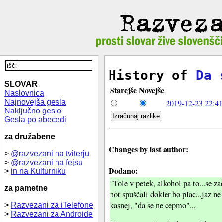
History of
Da 
SLOVAR
Starejše
Novejše
Naslovnica
Najnovejša gesla
2019-12-23 22:41
Naključno geslo
Gesla po abecedi
za družabene
Changes by last author:
>
@razvezani na tviterju
>
@razvezani na fejsu
Dodano:
>
in na Kulturniku
"Tole v petek, alkohol pa to...se z
za pametne
not spuščali dokler bo plac...jaz ne
kasnej, "da se ne cepmo"...
>
Razvezani za iTelefone
>
Razvezani za Androide