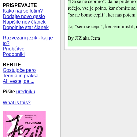
"Da se ne cepimo": da ne pridemo n
PRISPEVAJTE
rečejo, vse je polno, kar obrnite 
Kako naj se lotim?
"se ne bomo cepli", ker nas potem n
Dodajte novo geslo
Napišite nov članek
Joj "sem se cepu", ker sem mislil, 
Dopolnite star članek
By JJZ aka Jerra
Razvezani jezik - kaj je
to?
Priobčitve
Podobniki
BERITE
Gostujoče pero
Teorija in praksa
Ali veste, da ...
Pišite
uredniku
What is this?