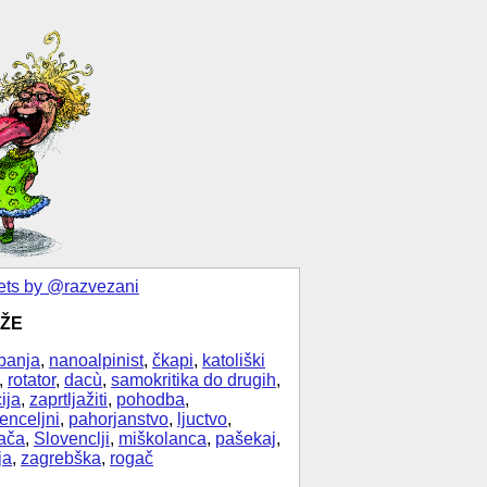
ts by @razvezani
ŽE
banja
,
nanoalpinist
,
čkapi
,
katoliški
,
rotator
,
dacù
,
samokritika do drugih
,
ija
,
zaprtljažiti
,
pohodba
,
enceljni
,
pahorjanstvo
,
ljuctvo
,
ača
,
Slovenclji
,
miškolanca
,
pašekaj
,
ja
,
zagrebška
,
rogač