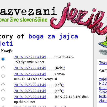
tory of
boga za jajca
jeti
Novejše
2019-12-23 22:41:45
. . . . 93-103-143-
159.dynamic.t-2.net
Twee
2019-12-23 22:41:45
. . . . (Rok)
?
SVE
2019-12-23 22:41:45
. . . . xenya-
net.213.143.89.153.xenya.si
zaje
FDV
2019-12-23 22:41:45
. . . . (ahf)
?
rotac
2019-12-23 22:41:45
. . . . (ahf)
?
Slov
2019-12-23 22:41:45
. . . . BSN-77-142-160.dial-
lezb
zbro
up.dsl.siol.net