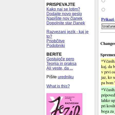
PRISPEVAJTE
Kako naj se lotim?
Dodajte novo geslo
Napišite nov članek
Prikazi 
Dopolnite star članek
Razvezani jezik - kaj je
to?
Priobčitve
Changes 
Podobniki
Spremen
BERITE
Gostujoče pero
*Včasih,
Teorija in praksa
kaj, da b
Ali veste, da ...
v prvi o
jaz, ko 
Pišite
uredniku
pa bom '
What is this?
*Včasih
pripoved
lahko up
pri kosi
boga za j