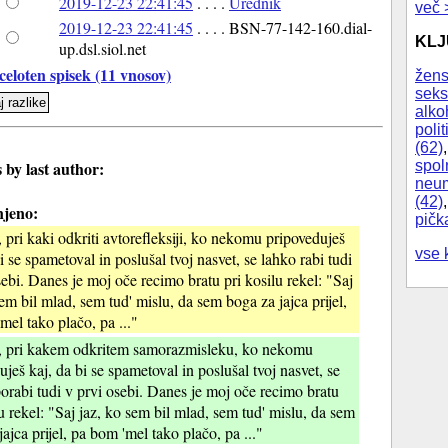
2019-12-23 22:41:45
. . . .
Urednik
več 
2019-12-23 22:41:45
. . . . BSN-77-142-160.dial-
KL
up.dsl.siol.net
celoten spisek (11 vnosov)
žens
seks
alko
polit
(62)
spol
by last author:
neum
(42)
jeno:
pičk
 pri kaki odkriti avtorefleksiji, ko nekomu pripoveduješ
vse 
i se spametoval in poslušal tvoj nasvet, se lahko rabi tudi
sebi. Danes je moj oče recimo bratu pri kosilu rekel: "Saj
sem bil mlad, sem tud' mislu, da sem boga za jajca prijel,
mel tako plačo, pa ..."
, pri kakem odkritem samorazmisleku, ko nekomu
uješ kaj, da bi se spametoval in poslušal tvoj nasvet, se
orabi tudi v prvi osebi. Danes je moj oče recimo bratu
lu rekel: "Saj jaz, ko sem bil mlad, sem tud' mislu, da sem
ajca prijel, pa bom 'mel tako plačo, pa ..."