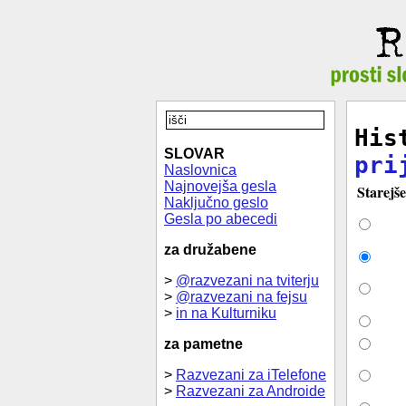
His
SLOVAR
pri
Naslovnica
Najnovejša gesla
Starejše
Naključno geslo
Gesla po abecedi
za družabene
>
@razvezani na tviterju
>
@razvezani na fejsu
>
in na Kulturniku
za pametne
>
Razvezani za iTelefone
>
Razvezani za Androide