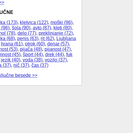
>>
JUČNE
ka (173)
,
kletvica (122)
,
moški (96)
,
 (96)
,
šola (90)
,
avto (87)
,
kleti (80)
,
hol (78)
,
delo (77)
,
preklinjanje (72)
,
ika (68)
,
penis (63)
,
rit (62)
,
Ljubljana
,
hrana (61)
,
otrok (60)
,
denar (57)
,
nost (53)
,
pijača (48)
,
pijanost (47)
,
nost (45)
,
šport (44)
,
drek (44)
,
fuk
,
jezik (40)
,
voda (38)
,
vozilo (37)
,
a (37)
,
nič (37)
,
čas (37)
ključne besede >>