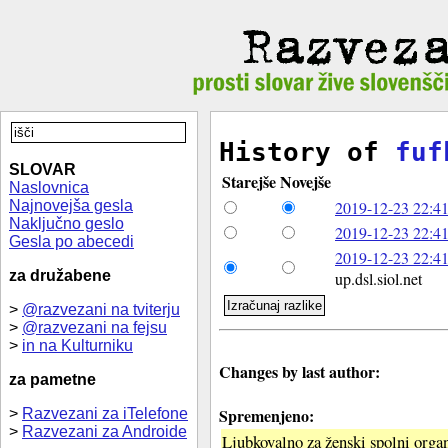
History of
fuf
SLOVAR
Starejše
Novejše
Naslovnica
Najnovejša gesla
2019-12-23 22:41
Naključno geslo
2019-12-23 22:41
Gesla po abecedi
2019-12-23 22:41
za družabene
up.dsl.siol.net
>
@razvezani na tviterju
>
@razvezani na fejsu
>
in na Kulturniku
Changes by last author:
za pametne
Spremenjeno:
>
Razvezani za iTelefone
>
Razvezani za Androide
Ljubkovalno za ženski spolni orga