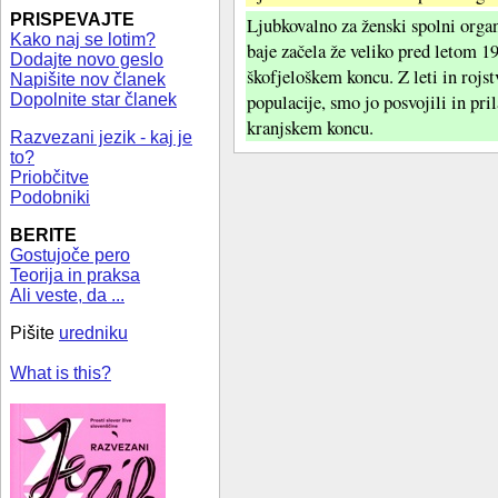
PRISPEVAJTE
Ljubkovalno za ženski spolni organ
Kako naj se lotim?
baje začela že veliko pred letom 19
Dodajte novo geslo
škofjeloškem koncu. Z leti in rojst
Napišite nov članek
populacije, smo jo posvojili in pri
Dopolnite star članek
kranjskem koncu.
Razvezani jezik - kaj je
to?
Priobčitve
Podobniki
BERITE
Gostujoče pero
Teorija in praksa
Ali veste, da ...
Pišite
uredniku
What is this?