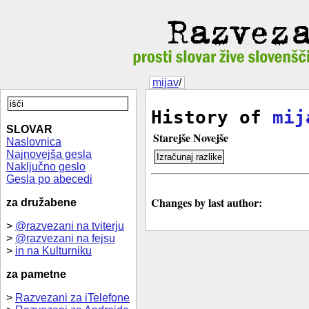
mijav
/
History of
mij
SLOVAR
Starejše
Novejše
Naslovnica
Najnovejša gesla
Naključno geslo
Gesla po abecedi
Changes by last author:
za družabene
>
@razvezani na tviterju
>
@razvezani na fejsu
>
in na Kulturniku
za pametne
>
Razvezani za iTelefone