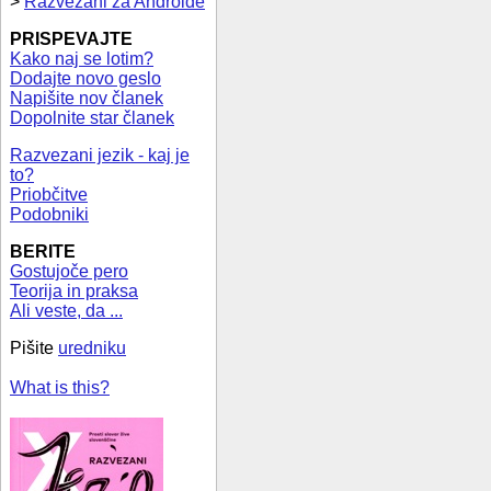
>
Razvezani za Androide
PRISPEVAJTE
Kako naj se lotim?
Dodajte novo geslo
Napišite nov članek
Dopolnite star članek
Razvezani jezik - kaj je
to?
Priobčitve
Podobniki
BERITE
Gostujoče pero
Teorija in praksa
Ali veste, da ...
Pišite
uredniku
What is this?