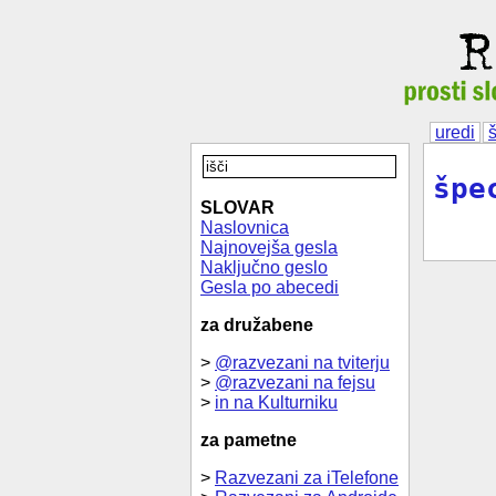
uredi
špe
SLOVAR
Naslovnica
Najnovejša gesla
Naključno geslo
Gesla po abecedi
za družabene
>
@razvezani na tviterju
>
@razvezani na fejsu
>
in na Kulturniku
za pametne
>
Razvezani za iTelefone