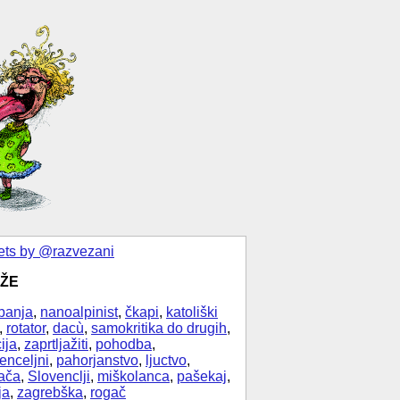
ts by @razvezani
ŽE
banja
,
nanoalpinist
,
čkapi
,
katoliški
,
rotator
,
dacù
,
samokritika do drugih
,
ija
,
zaprtljažiti
,
pohodba
,
enceljni
,
pahorjanstvo
,
ljuctvo
,
ača
,
Slovenclji
,
miškolanca
,
pašekaj
,
ja
,
zagrebška
,
rogač