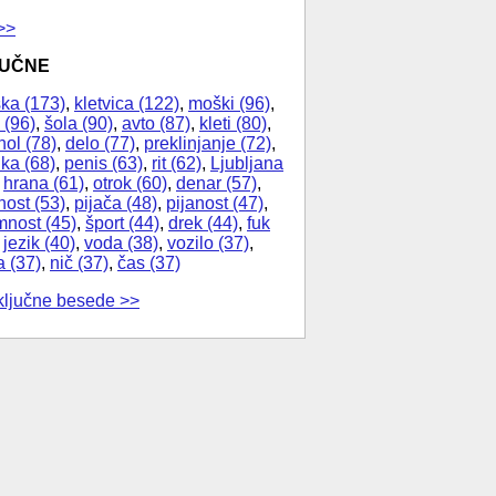
>>
JUČNE
ka (173)
,
kletvica (122)
,
moški (96)
,
 (96)
,
šola (90)
,
avto (87)
,
kleti (80)
,
hol (78)
,
delo (77)
,
preklinjanje (72)
,
ika (68)
,
penis (63)
,
rit (62)
,
Ljubljana
,
hrana (61)
,
otrok (60)
,
denar (57)
,
nost (53)
,
pijača (48)
,
pijanost (47)
,
nost (45)
,
šport (44)
,
drek (44)
,
fuk
,
jezik (40)
,
voda (38)
,
vozilo (37)
,
a (37)
,
nič (37)
,
čas (37)
ključne besede >>