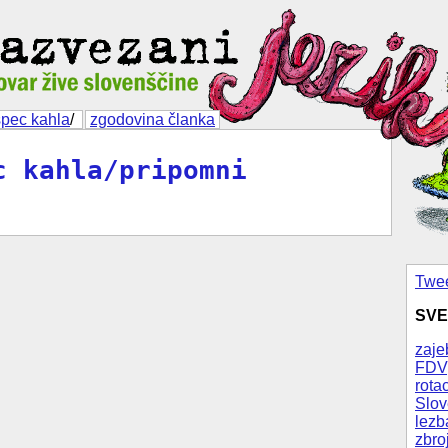
špec kahla
/
zgodovina članka
c kahla/pripomni
Twee
SVE
zaje
FDV
rotac
Slov
lezb
zbro