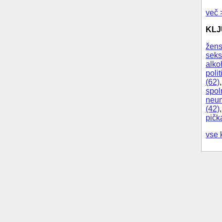
več 
KL
žens
seks
alko
polit
(62)
spol
neum
(42)
pičk
vse 