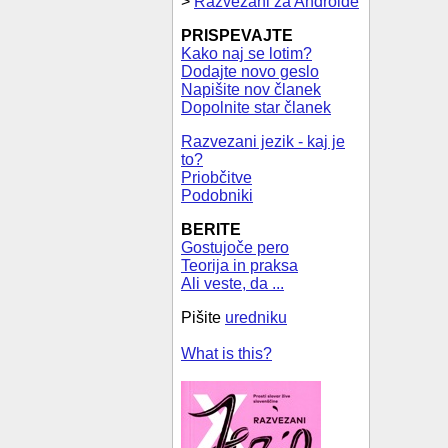
>
Razvezani za Androide
PRISPEVAJTE
Kako naj se lotim?
Dodajte novo geslo
Napišite nov članek
Dopolnite star članek
Razvezani jezik - kaj je
to?
Priobčitve
Podobniki
BERITE
Gostujoče pero
Teorija in praksa
Ali veste, da ...
Pišite
uredniku
What is this?