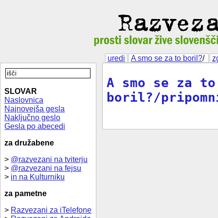
uredi
A smo se za to boril?
/
z
A smo se za to
SLOVAR
boril?/pripomn
Naslovnica
Najnovejša gesla
Naključno geslo
Gesla po abecedi
za družabene
>
@razvezani na tviterju
>
@razvezani na fejsu
>
in na Kulturniku
za pametne
>
Razvezani za iTelefone