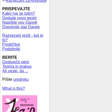
>
Razvezani za Androide
PRISPEVAJTE
Kako naj se lotim?
Dodajte novo geslo
Napišite nov članek
Dopolnite star članek
Razvezani jezik - kaj je
to?
Priobčitve
Podobniki
BERITE
Gostujoče pero
Teorija in praksa
Ali veste, da ...
Pišite
uredniku
What is this?