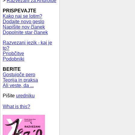
>
Razvezani za Androide
PRISPEVAJTE
Kako naj se lotim?
Dodajte novo geslo
Napišite nov članek
Dopolnite star članek
Razvezani jezik - kaj je
to?
Priobčitve
Podobniki
BERITE
Gostujoče pero
Teorija in praksa
Ali veste, da ...
Pišite
uredniku
What is this?