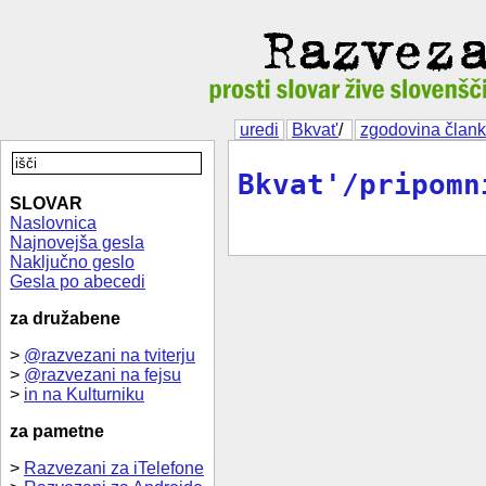
uredi
Bkvat'
/
zgodovina član
Bkvat'/pripomn
SLOVAR
Naslovnica
Najnovejša gesla
Naključno geslo
Gesla po abecedi
za družabene
>
@razvezani na tviterju
>
@razvezani na fejsu
>
in na Kulturniku
za pametne
>
Razvezani za iTelefone