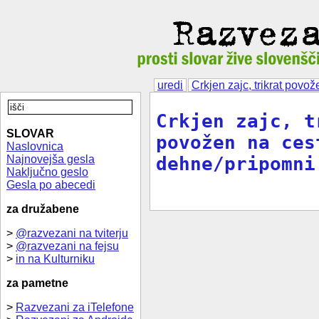
uredi
Crkjen zajc, trikrat povož
Crkjen zajc, t
SLOVAR
povožen na ces
Naslovnica
Najnovejša gesla
dehne/pripomni
Naključno geslo
Gesla po abecedi
za družabene
>
@razvezani na tviterju
>
@razvezani na fejsu
>
in na Kulturniku
za pametne
>
Razvezani za iTelefone