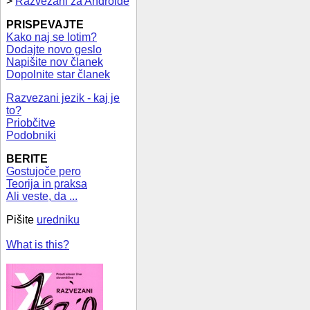
>
Razvezani za Androide
PRISPEVAJTE
Kako naj se lotim?
Dodajte novo geslo
Napišite nov članek
Dopolnite star članek
Razvezani jezik - kaj je
to?
Priobčitve
Podobniki
BERITE
Gostujoče pero
Teorija in praksa
Ali veste, da ...
Pišite
uredniku
What is this?