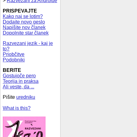
>
Razvezani za Androide
PRISPEVAJTE
Kako naj se lotim?
Dodajte novo geslo
Napišite nov članek
Dopolnite star članek
Razvezani jezik - kaj je
to?
Priobčitve
Podobniki
BERITE
Gostujoče pero
Teorija in praksa
Ali veste, da ...
Pišite
uredniku
What is this?