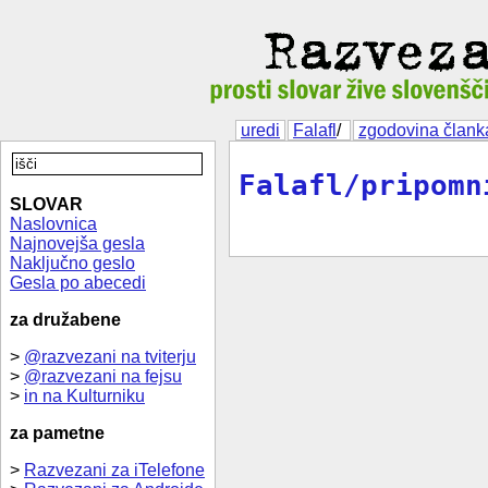
uredi
Falafl
/
zgodovina člank
Falafl/pripomn
SLOVAR
Naslovnica
Najnovejša gesla
Naključno geslo
Gesla po abecedi
za družabene
>
@razvezani na tviterju
>
@razvezani na fejsu
>
in na Kulturniku
za pametne
>
Razvezani za iTelefone