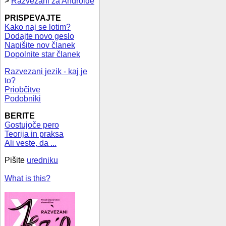
>
Razvezani za Androide
PRISPEVAJTE
Kako naj se lotim?
Dodajte novo geslo
Napišite nov članek
Dopolnite star članek
Razvezani jezik - kaj je
to?
Priobčitve
Podobniki
BERITE
Gostujoče pero
Teorija in praksa
Ali veste, da ...
Pišite
uredniku
What is this?