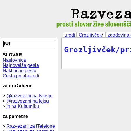
uredi
Grozljivček
/
zgodovina 
Grozljivček/pr
SLOVAR
Naslovnica
Najnovejša gesla
Naključno geslo
Gesla po abecedi
za družabene
>
@razvezani na tviterju
>
@razvezani na fejsu
>
in na Kulturniku
za pametne
>
Razvezani za iTelefone