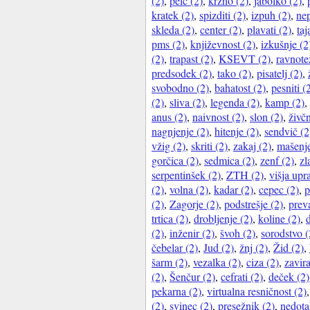
(2)
,
pelc (2)
,
krzno (2)
,
jabolko (2)
,
kratek (2)
,
spizditi (2)
,
izpuh (2)
,
nep
skleda (2)
,
center (2)
,
plavati (2)
,
taj
pms (2)
,
književnost (2)
,
izkušnje (2
(2)
,
trapast (2)
,
KSEVT (2)
,
ravnote
predsodek (2)
,
tako (2)
,
pisatelj (2)
,
svobodno (2)
,
bahatost (2)
,
pesniti (
(2)
,
sliva (2)
,
legenda (2)
,
kamp (2)
,
anus (2)
,
naivnost (2)
,
slon (2)
,
živčn
nagnjenje (2)
,
hitenje (2)
,
sendvič (2
vžig (2)
,
skriti (2)
,
zakaj (2)
,
mašenje
gorčica (2)
,
sedmica (2)
,
zenf (2)
,
zl
serpentinšek (2)
,
ZTH (2)
,
višja upr
(2)
,
volna (2)
,
kadar (2)
,
cepec (2)
,
p
(2)
,
Zagorje (2)
,
podstrešje (2)
,
preva
trtica (2)
,
drobljenje (2)
,
koline (2)
,
(2)
,
inženir (2)
,
švoh (2)
,
sorodstvo (
čebelar (2)
,
Jud (2)
,
žnj (2)
,
Žid (2)
,
šarm (2)
,
vezalka (2)
,
ciza (2)
,
zavira
(2)
,
Šenčur (2)
,
cefrati (2)
,
deček (2)
pekarna (2)
,
virtualna resničnost (2)
(2)
,
svinec (2)
,
presežnik (2)
,
nedotak