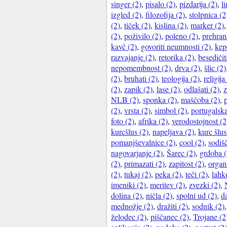
singer (2)
,
pisalo (2)
,
pizdarija (2)
,
l
izgled (2)
,
filozofija (2)
,
stolpnica (2
(2)
,
tiček (2)
,
kislina (2)
,
marker (2)
(2)
,
poživilo (2)
,
poleno (2)
,
prehran
kavč (2)
,
govoriti neumnosti (2)
,
kep
razvajanje (2)
,
retorika (2)
,
besedičit
nepomembnost (2)
,
drva (2)
,
šlic (2)
(2)
,
bruhati (2)
,
teologija (2)
,
religija
(2)
,
zapik (2)
,
lase (2)
,
odlašati (2)
,
z
NLB (2)
,
sponka (2)
,
maščoba (2)
,
(2)
,
vrsta (2)
,
simbol (2)
,
portugalska
foto (2)
,
afrika (2)
,
verodostojnost (2
kurcšlus (2)
,
napeljava (2)
,
kurc šlus
pomanjševalnice (2)
,
cool (2)
,
sodiš
nagovarjanje (2)
,
Šarec (2)
,
grdoba (
(2)
,
primazati (2)
,
zapitost (2)
,
organ
(2)
,
tukaj (2)
,
peka (2)
,
teči (2)
,
lahk
imeniki (2)
,
meritev (2)
,
zvezki (2)
,
dolina (2)
,
ničla (2)
,
spolni ud (2)
,
da
mednožje (2)
,
dražiti (2)
,
sodnik (2)
želodec (2)
,
piščanec (2)
,
Trojane (2