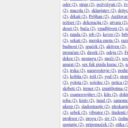
oder (2)
,
strup (2)
,
požvižgati (2)
,
žv
(2)
,
macola (2)
,
sklanjatev (2)
,
dolgc
(2)
,
drkati (2)
,
Peljhan (2)
,
Anžlovar 
režiser (2)
,
dekoracija (2)
,
utvara (2)
deset (2)
,
buča (2)
,
vpadljivost (2)
,
r
(2)
,
runda (2)
,
jeb (2)
,
kevro (2)
,
brb
(2)
,
sekati (2)
,
merska enota (2)
,
raz
budnost (2)
,
spaček (2)
,
aktiven (2)
,
proračun (2)
,
davek (2)
,
odeja (2)
,
F
dekor (2)
,
nesnaga (2)
,
moči (2)
,
sos
aparat (2)
,
sex fuk pizda kurac (2)
,
n
(2)
,
trska (2)
,
naravoslovje (2)
,
podira
(2)
,
kobila (2)
,
tošl (2)
,
god (2)
,
stop
(2)
,
golota (2)
,
sošolec (2)
,
petica (2
skrbeti (2)
,
trener (2)
,
izmišljotina (2
(2)
,
osamosvojitev (2)
,
kilo (2)
,
dokt
roba (2)
,
kislo (2)
,
šund (2)
,
samomor
ukrep (2)
,
sladostrastje (2)
,
pleskanje
(2)
,
sebek (2)
,
vibrator (2)
,
študenti 
profesor (2)
,
proga (2)
,
siv (2)
,
čedno
spajanje (2)
,
pripomoček (2)
,
etika (