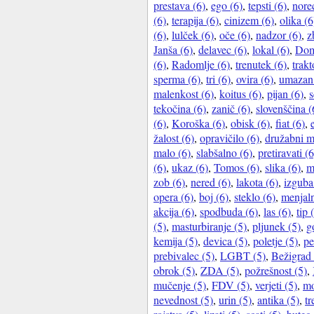
prestava (6)
,
ego (6)
,
tepsti (6)
,
nore
(6)
,
terapija (6)
,
cinizem (6)
,
olika (6
(6)
,
lulček (6)
,
oče (6)
,
nadzor (6)
,
z
Janša (6)
,
delavec (6)
,
lokal (6)
,
Dom
(6)
,
Radomlje (6)
,
trenutek (6)
,
trakt
sperma (6)
,
tri (6)
,
ovira (6)
,
umazan 
malenkost (6)
,
koitus (6)
,
pijan (6)
,
s
tekočina (6)
,
zanič (6)
,
slovenščina (
(6)
,
Koroška (6)
,
obisk (6)
,
fiat (6)
,
žalost (6)
,
opravičilo (6)
,
družabni m
malo (6)
,
slabšalno (6)
,
pretiravati (6
(6)
,
ukaz (6)
,
Tomos (6)
,
slika (6)
,
m
zob (6)
,
nered (6)
,
lakota (6)
,
izguba
opera (6)
,
boj (6)
,
steklo (6)
,
menjaln
akcija (6)
,
spodbuda (6)
,
las (6)
,
tip 
(5)
,
masturbiranje (5)
,
pljunek (5)
,
g
kemija (5)
,
devica (5)
,
poletje (5)
,
pe
prebivalec (5)
,
LGBT (5)
,
Bežigrad 
obrok (5)
,
ZDA (5)
,
požrešnost (5)
,
mučenje (5)
,
FDV (5)
,
verjeti (5)
,
mo
nevednost (5)
,
urin (5)
,
antika (5)
,
tr