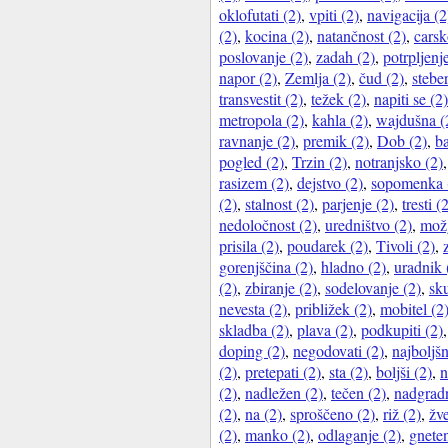
oklofutati (2)
,
vpiti (2)
,
navigacija (2
(2)
,
kocina (2)
,
natančnost (2)
,
carsk
poslovanje (2)
,
zadah (2)
,
potrpljenj
napor (2)
,
Zemlja (2)
,
čud (2)
,
steber
transvestit (2)
,
težek (2)
,
napiti se (2)
metropola (2)
,
kahla (2)
,
wajdušna (
ravnanje (2)
,
premik (2)
,
Dob (2)
,
ba
pogled (2)
,
Trzin (2)
,
notranjsko (2)
rasizem (2)
,
dejstvo (2)
,
sopomenka 
(2)
,
stalnost (2)
,
parjenje (2)
,
tresti (
nedoločnost (2)
,
uredništvo (2)
,
možg
prisila (2)
,
poudarek (2)
,
Tivoli (2)
,
gorenjščina (2)
,
hladno (2)
,
uradnik 
(2)
,
zbiranje (2)
,
sodelovanje (2)
,
sk
nevesta (2)
,
približek (2)
,
mobitel (2
skladba (2)
,
plava (2)
,
podkupiti (2)
doping (2)
,
negodovati (2)
,
najboljšn
(2)
,
pretepati (2)
,
sta (2)
,
boljši (2)
,
n
(2)
,
nadležen (2)
,
tečen (2)
,
nadgradn
(2)
,
na (2)
,
sproščeno (2)
,
riž (2)
,
žve
(2)
,
manko (2)
,
odlaganje (2)
,
gneten