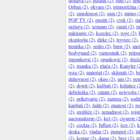
dostava (2)
,
pizdun (2)
,
rum (2)
,
tip
Orban (2)
,
okvara (2)
,
primorščina (
(2)
,
zmedenost (2)
,
sum (2)
,
mirno (
POP TV (2)
,
pustiti (2)
,
cvek (2)
,
sl
razlaga (2)
,
seznam (2)
,
varati (2)
,
p
pakiranje (2)
,
kozolec (2)
,
roge (2)
,
eksplozija (2)
,
dirke (2)
,
trgovec (2)
,
trenirka (2)
,
vedro (2)
,
bmw (2)
,
met
bodyguard (2)
,
varnostnik (2)
,
pripo
županković (2)
,
opanković (2)
,
druž
(2)
,
risanka (2)
,
plača (2)
,
Kangler (
roza (2)
,
material (2)
,
sklizniti (2)
,
ba
duhovnost (2)
,
okno (2)
,
um (2)
,
pet
(2)
,
dojeti (2)
,
kašljati (2)
,
krilatice (
debeluška (2)
,
cntntn (2)
,
nejevolja (
(2)
,
prikrivanje (2)
,
zamera (2)
,
sodit
kapljati (2)
,
žaliti (2)
,
znanost (2)
,
po
(2)
,
središče (2)
,
nenadnost (2)
,
rojs
nacionalizem (2)
,
keš (2)
,
cigarete (
(2)
,
cockta (2)
,
fuflast (2)
,
šcrs (2)
,
k
deska (2)
,
vladar (2)
,
pumpež (2)
,
št
(2)
,
komar (2)
,
dama (2)
,
brez (2)
,
z