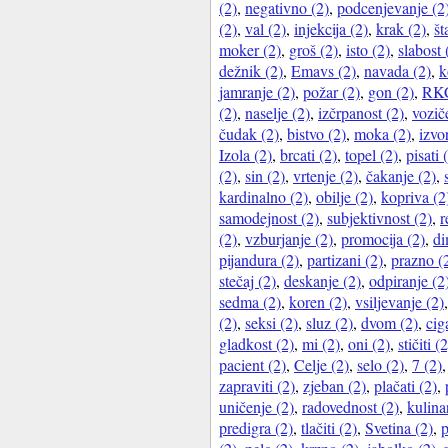
(2)
,
negativno (2)
,
podcenjevanje (2
(2)
,
val (2)
,
injekcija (2)
,
krak (2)
,
št
moker (2)
,
groš (2)
,
isto (2)
,
slabost 
dežnik (2)
,
Emavs (2)
,
navada (2)
,
k
jamranje (2)
,
požar (2)
,
gon (2)
,
RKC
(2)
,
naselje (2)
,
izčrpanost (2)
,
vozič
čudak (2)
,
bistvo (2)
,
moka (2)
,
izvo
Izola (2)
,
brcati (2)
,
topel (2)
,
pisati 
(2)
,
sin (2)
,
vrtenje (2)
,
čakanje (2)
,
kardinalno (2)
,
obilje (2)
,
kopriva (2
samodejnost (2)
,
subjektivnost (2)
,
r
(2)
,
vzburjanje (2)
,
promocija (2)
,
di
pijandura (2)
,
partizani (2)
,
prazno (
stečaj (2)
,
deskanje (2)
,
odpiranje (2
sedma (2)
,
koren (2)
,
vsiljevanje (2)
(2)
,
seksi (2)
,
sluz (2)
,
dvom (2)
,
cig
gladkost (2)
,
mi (2)
,
oni (2)
,
stičiti (2
pacient (2)
,
Celje (2)
,
selo (2)
,
7 (2)
zapraviti (2)
,
zjeban (2)
,
plačati (2)
,
uničenje (2)
,
radovednost (2)
,
kulina
predigra (2)
,
tlačiti (2)
,
Svetina (2)
,
p