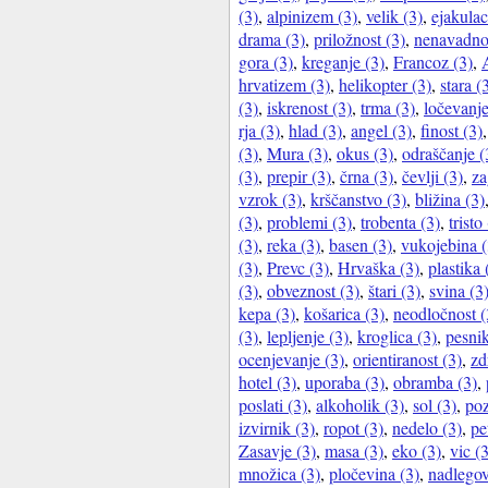
(3)
,
alpinizem (3)
,
velik (3)
,
ejakulac
drama (3)
,
priložnost (3)
,
nenavadno
gora (3)
,
kreganje (3)
,
Francoz (3)
,
hrvatizem (3)
,
helikopter (3)
,
stara (
(3)
,
iskrenost (3)
,
trma (3)
,
ločevanje
rja (3)
,
hlad (3)
,
angel (3)
,
finost (3)
(3)
,
Mura (3)
,
okus (3)
,
odraščanje (
(3)
,
prepir (3)
,
črna (3)
,
čevlji (3)
,
za
vzrok (3)
,
krščanstvo (3)
,
bližina (3)
(3)
,
problemi (3)
,
trobenta (3)
,
tristo
(3)
,
reka (3)
,
basen (3)
,
vukojebina (
(3)
,
Prevc (3)
,
Hrvaška (3)
,
plastika 
(3)
,
obveznost (3)
,
štari (3)
,
svina (3
kepa (3)
,
košarica (3)
,
neodločnost (
(3)
,
lepljenje (3)
,
kroglica (3)
,
pesnik
ocenjevanje (3)
,
orientiranost (3)
,
zd
hotel (3)
,
uporaba (3)
,
obramba (3)
,
poslati (3)
,
alkoholik (3)
,
sol (3)
,
poz
izvirnik (3)
,
ropot (3)
,
nedelo (3)
,
pe
Zasavje (3)
,
masa (3)
,
eko (3)
,
vic (
množica (3)
,
pločevina (3)
,
nadlegov