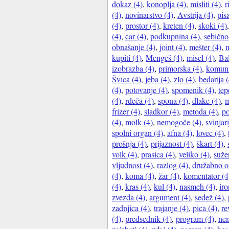
dokaz (4)
,
konoplja (4)
,
misliti (4)
,
r
(4)
,
novinarstvo (4)
,
Avstrija (4)
,
pis
(4)
,
prostor (4)
,
kreten (4)
,
skoki (4)
(4)
,
car (4)
,
podkupnina (4)
,
sebično
obnašanje (4)
,
joint (4)
,
mešter (4)
,
n
kupiti (4)
,
Mengeš (4)
,
misel (4)
,
Ba
izobrazba (4)
,
primorska (4)
,
komuni
Švica (4)
,
jeba (4)
,
zlo (4)
,
bedarija 
(4)
,
potovanje (4)
,
spomenik (4)
,
tep
(4)
,
rdeča (4)
,
spona (4)
,
dlake (4)
,
m
frizer (4)
,
sladkor (4)
,
metoda (4)
,
po
(4)
,
molk (4)
,
nemogoče (4)
,
svinjari
spolni organ (4)
,
afna (4)
,
lovec (4)
,
prošnja (4)
,
prijaznost (4)
,
škart (4)
,
volk (4)
,
prasica (4)
,
veliko (4)
,
suže
vljudnost (4)
,
razlog (4)
,
družabno o
(4)
,
koma (4)
,
žar (4)
,
komentator (4
(4)
,
kras (4)
,
kul (4)
,
nasmeh (4)
,
iro
zvezda (4)
,
argument (4)
,
sedež (4)
,
zadnjica (4)
,
trajanje (4)
,
pica (4)
,
re
(4)
,
predsednik (4)
,
program (4)
,
nem