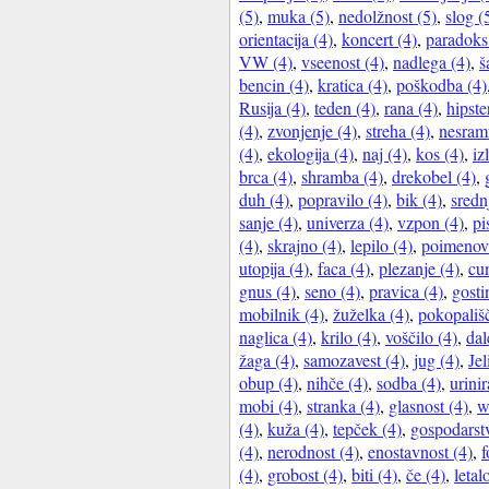
(5)
,
muka (5)
,
nedolžnost (5)
,
slog (
orientacija (4)
,
koncert (4)
,
paradoks
VW (4)
,
vseenost (4)
,
nadlega (4)
,
š
bencin (4)
,
kratica (4)
,
poškodba (4)
Rusija (4)
,
teden (4)
,
rana (4)
,
hipste
(4)
,
zvonjenje (4)
,
streha (4)
,
nesram
(4)
,
ekologija (4)
,
naj (4)
,
kos (4)
,
iz
brca (4)
,
shramba (4)
,
drekobel (4)
,
duh (4)
,
popravilo (4)
,
bik (4)
,
sredn
sanje (4)
,
univerza (4)
,
vzpon (4)
,
pi
(4)
,
skrajno (4)
,
lepilo (4)
,
poimenova
utopija (4)
,
faca (4)
,
plezanje (4)
,
cun
gnus (4)
,
seno (4)
,
pravica (4)
,
gosti
mobilnik (4)
,
žuželka (4)
,
pokopališč
naglica (4)
,
krilo (4)
,
voščilo (4)
,
dal
žaga (4)
,
samozavest (4)
,
jug (4)
,
Jel
obup (4)
,
nihče (4)
,
sodba (4)
,
urinir
mobi (4)
,
stranka (4)
,
glasnost (4)
,
w
(4)
,
kuža (4)
,
tepček (4)
,
gospodarst
(4)
,
nerodnost (4)
,
enostavnost (4)
,
f
(4)
,
grobost (4)
,
biti (4)
,
če (4)
,
letal