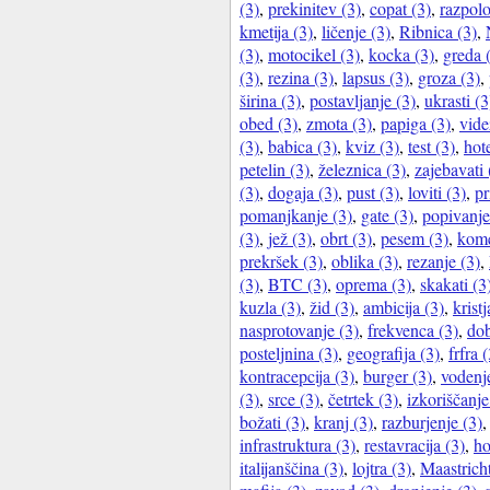
(3)
,
prekinitev (3)
,
copat (3)
,
razpolo
kmetija (3)
,
ličenje (3)
,
Ribnica (3)
,
(3)
,
motocikel (3)
,
kocka (3)
,
greda 
(3)
,
rezina (3)
,
lapsus (3)
,
groza (3)
,
širina (3)
,
postavljanje (3)
,
ukrasti (3
obed (3)
,
zmota (3)
,
papiga (3)
,
vide
(3)
,
babica (3)
,
kviz (3)
,
test (3)
,
hot
petelin (3)
,
železnica (3)
,
zajebavati 
(3)
,
dogaja (3)
,
pust (3)
,
loviti (3)
,
pr
pomanjkanje (3)
,
gate (3)
,
popivanje
(3)
,
jež (3)
,
obrt (3)
,
pesem (3)
,
kome
prekršek (3)
,
oblika (3)
,
rezanje (3)
,
(3)
,
BTC (3)
,
oprema (3)
,
skakati (3
kuzla (3)
,
žid (3)
,
ambicija (3)
,
kristj
nasprotovanje (3)
,
frekvenca (3)
,
dob
posteljnina (3)
,
geografija (3)
,
frfra 
kontracepcija (3)
,
burger (3)
,
vodenj
(3)
,
srce (3)
,
četrtek (3)
,
izkoriščanje
božati (3)
,
kranj (3)
,
razburjenje (3)
infrastruktura (3)
,
restavracija (3)
,
ho
italijanščina (3)
,
lojtra (3)
,
Maastricht