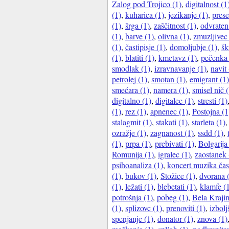
Zalog pod Trojico (1)
,
digitalnost (1
(1)
,
kuharica (1)
,
jezikanje (1)
,
prese
(1)
,
šrga (1)
,
zaščitnost (1)
,
odvraten
(1)
,
barve (1)
,
olivna (1)
,
zmuzljivec 
(1)
,
častipisje (1)
,
domoljubje (1)
,
šk
(1)
,
blatiti (1)
,
kmetavz (1)
,
pečenka 
smodlak (1)
,
izravnavanje (1)
,
navit 
petrolej (1)
,
smotan (1)
,
emigrant (1)
smećara (1)
,
namera (1)
,
smisel nič (
digitalno (1)
,
digitalec (1)
,
stresti (1)
(1)
,
rez (1)
,
apnenec (1)
,
Postojna (1
stalagmit (1)
,
stakati (1)
,
starleta (1)
ozražje (1)
,
zagnanost (1)
,
ssdd (1)
,
(1)
,
prpa (1)
,
prebivati (1)
,
Bolgarija
Romunija (1)
,
igralec (1)
,
zaostanek 
psihoanaliza (1)
,
koncert muzika čas
(1)
,
bukov (1)
,
Stožice (1)
,
dvorana 
(1)
,
ležati (1)
,
blebetati (1)
,
klamfe (
potrošnja (1)
,
pobeg (1)
,
Bela Krajin
(1)
,
splizovc (1)
,
prenoviti (1)
,
izbolj
spenjanje (1)
,
donator (1)
,
znova (1)