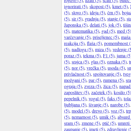
rojstvo (5)
,
lizati (5)
,
scati (5)
,
butec 
ignorirati (5)
,
skopost (5)
,
kmet (5)
,
(5)
,
slovo (5)
,
ideja (5)
,
črn (5)
,
boja
(5)
,
sir (5)
,
gradnja (5)
,
stanje (5)
,
st
Japonska (5)
,
delati (5)
,
jok (5)
,
tiši
(5)
,
matematika (5)
,
gad (5)
,
med (5
varčevanje (5)
,
priseljenec (5)
,
maša 
reakcija (5)
,
flaša (5)
,
pomembnost (
(5)
,
nadloga (5)
,
miza (5)
,
vedenje (
poraz (5)
,
tekma (5)
,
F1 (5)
,
jama (5
(5)
,
srajca (5)
,
glas (5)
,
oznaka (5)
,
t
(5)
,
nor (5)
,
vrečka (5)
,
usoda (5)
,
sm
privlačnost (5)
,
spoštovanje (5)
,
tveg
možgani (5)
,
par (5)
,
rumena (5)
,
sra
ograja (5)
,
zveza (5)
,
žica (5)
,
napad 
zaposlitev (5)
,
začetek (5)
,
kosilo (5
pepelnik (5)
,
vogal (5)
,
faks (5)
,
tola
ljubljana (5)
,
šivanje (5)
,
narobe (5)
(5)
,
model (5)
,
drevo (5)
,
voz (5)
,
trp
(5)
,
nemarnost (5)
,
umik (5)
,
absurd 
sram (5)
,
zmene (5)
,
ptič (5)
,
umreti 
zaupanje (5)
,
imeti (5)
,
zdravljenje (