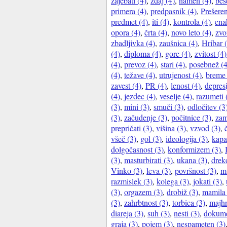
zajebati (4)
,
zdaj (4)
,
namen (4)
,
bes
primera (4)
,
predpasnik (4)
,
Prešeren
predmet (4)
,
iti (4)
,
kontrola (4)
,
ena
opora (4)
,
črta (4)
,
novo leto (4)
,
zvo
zbadljivka (4)
,
zaušnica (4)
,
Hribar 
(4)
,
diploma (4)
,
gore (4)
,
zvitost (4)
(4)
,
prevoz (4)
,
stari (4)
,
posebnež (4
(4)
,
težave (4)
,
utrujenost (4)
,
breme 
zavest (4)
,
PR (4)
,
lenost (4)
,
depresi
(4)
,
jezdec (4)
,
veselje (4)
,
razumeti 
(3)
,
mini (3)
,
smuči (3)
,
odločitev (3
(3)
,
začudenje (3)
,
počitnice (3)
,
zam
prepričati (3)
,
višina (3)
,
vzvod (3)
,
všeč (3)
,
gol (3)
,
ideologija (3)
,
kapa
dolgočasnost (3)
,
konformizem (3)
,
(3)
,
masturbirati (3)
,
ukana (3)
,
drek
Vinko (3)
,
leva (3)
,
površnost (3)
,
m
razmislek (3)
,
kolega (3)
,
jokati (3)
,
(3)
,
orgazem (3)
,
drobiž (3)
,
mamila 
(3)
,
zahrbtnost (3)
,
torbica (3)
,
majhn
diareja (3)
,
suh (3)
,
nesti (3)
,
dokume
graja (3)
,
pojem (3)
,
nespameten (3)