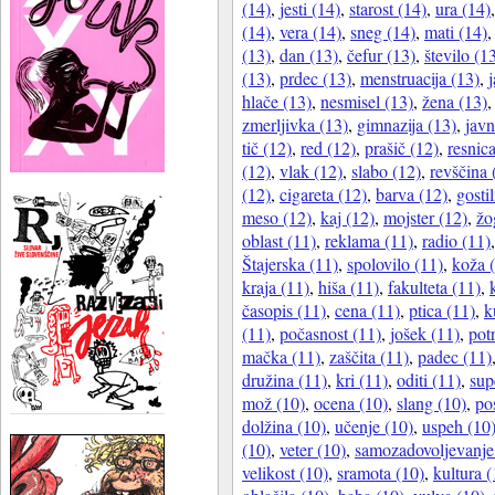
(14)
,
jesti (14)
,
starost (14)
,
ura (14)
(14)
,
vera (14)
,
sneg (14)
,
mati (14)
(13)
,
dan (13)
,
čefur (13)
,
število (1
(13)
,
prdec (13)
,
menstruacija (13)
,
j
hlače (13)
,
nesmisel (13)
,
žena (13)
zmerljivka (13)
,
gimnazija (13)
,
javn
tič (12)
,
red (12)
,
prašič (12)
,
resnic
(12)
,
vlak (12)
,
slabo (12)
,
revščina 
(12)
,
cigareta (12)
,
barva (12)
,
gosti
meso (12)
,
kaj (12)
,
mojster (12)
,
žo
oblast (11)
,
reklama (11)
,
radio (11)
Štajerska (11)
,
spolovilo (11)
,
koža 
kraja (11)
,
hiša (11)
,
fakulteta (11)
,
časopis (11)
,
cena (11)
,
ptica (11)
,
k
(11)
,
počasnost (11)
,
jošek (11)
,
pot
mačka (11)
,
zaščita (11)
,
padec (11)
družina (11)
,
kri (11)
,
oditi (11)
,
sup
mož (10)
,
ocena (10)
,
slang (10)
,
po
dolžina (10)
,
učenje (10)
,
uspeh (10
(10)
,
veter (10)
,
samozadovoljevanje
velikost (10)
,
sramota (10)
,
kultura (