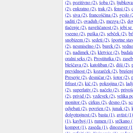
(2)
,
pozitivno (2)
,
šoba (2)
,
ljubkova
(2)
,
enkratno (2)
,
trak (2)
,
fensi (2)
,
(2)
,
siva (2)
,
francoščina (2)
,
geslo (
saditi (2)
,
ovaduh (2)
,
mezga (2)
,
dov
tlačenje (2)
,
naveličanost (2)
,
jebi se
vseeno (2)
,
puška (2)
,
sebček (2)
,
br
snobizem (2)
,
sedeti (2)
,
športne stav
(2)
,
nesmiselno (2)
,
burek (2)
,
vedno
(2)
,
nadimek (2)
,
kletvice (2)
,
budala
oralni seks (2)
,
Prostitutka (2)
,
zaseb
bleščava (2)
,
katoliban (2)
,
diši (2)
,
previdnost (2)
,
kozarček (2)
,
brušenj
Preserje (2)
,
desničar (2)
,
šotor (2)
,
frfrast (2)
,
kič (2)
,
pokrajina (2)
,
ladj
(2)
,
superlativ (2)
,
načelo (2)
,
privošč
(2)
,
privid (2)
,
vzdevek (2)
,
velika p
monitor (2)
,
cirkus (2)
,
desno (2)
,
sc
odjebati (2)
,
površen (2)
,
junak (2)
,
dolgotrajnost (2)
,
basta (1)
,
avtist (1)
(1)
,
kavboj (1)
,
rumen (1)
,
srčkano (
kompot (1)
,
zaseda (1)
,
dinozaver (1