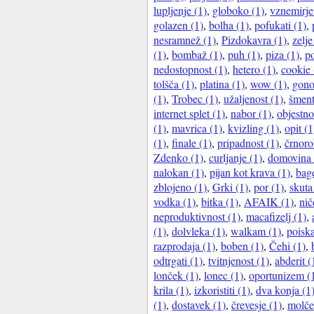
lupljenje (1)
,
globoko (1)
,
vznemirje
golazen (1)
,
bolha (1)
,
pofukati (1)
,
nesramnež (1)
,
Pizdokavra (1)
,
zelje
(1)
,
bombaž (1)
,
puh (1)
,
piza (1)
,
po
nedostopnost (1)
,
hetero (1)
,
cookie 
tolšča (1)
,
platina (1)
,
wow (1)
,
gono
(1)
,
Trobec (1)
,
užaljenost (1)
,
šment
internet splet (1)
,
nabor (1)
,
objestno
(1)
,
mavrica (1)
,
kvizling (1)
,
opit (1
(1)
,
finale (1)
,
pripadnost (1)
,
črnoro
Zdenko (1)
,
curljanje (1)
,
domovina 
nalokan (1)
,
pijan kot krava (1)
,
bage
zblojeno (1)
,
Grki (1)
,
por (1)
,
skuta
vodka (1)
,
bitka (1)
,
AFAIK (1)
,
nič
neproduktivnost (1)
,
macafizelj (1)
,
(1)
,
dolvleka (1)
,
walkam (1)
,
poiska
razprodaja (1)
,
boben (1)
,
Čehi (1)
,
odtrgati (1)
,
tvitnjenost (1)
,
abderit (
lonček (1)
,
lonec (1)
,
oportunizem (
krila (1)
,
izkoristiti (1)
,
dva konja (1
(1)
,
dostavek (1)
,
črevesje (1)
,
molče