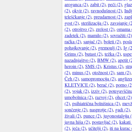
aroganca (2)
,
zabit (2)
,
peči (2)
,
glaz
(2)
,
okvir (2)
,
ravnodušnost (2)
,
Indi
teleščkanje (2)
,
preudarnost (2)
,
zapl
gost (2)
,
sterilizacija (2)
,
zavajanje (
(2)
,
otroštvo (2)
,
zrelost (2)
,
omama 
zadetek (2)
,
mamilo (2)
,
sovražiti (2)
račka (2)
,
sanjač (2)
,
boleti (2)
,
posl
pohajkovanje (2)
,
gremoulj (2)
,
Ig (
Grims (2)
,
butast (2)
,
težka (2)
,
uspet
nazadnjaštvo (2)
,
BMW (2)
,
apetit (
heroin (2)
,
SMS (2)
,
Kristus (2)
,
str
(2)
,
minus (2)
,
otožnost (2)
,
sam (2)
Čeh (2)
,
samopromocija (2)
,
anglize
KLETVICE (2)
,
berač (2)
,
porno (2
(2)
,
vojak (2)
,
izziv (2)
,
potegavščina
umobolnica (2)
,
razvoj (2)
,
ohcet (2)
(2)
,
psihiatrična bolnišnica (2)
,
mevž
sončenje (2)
,
nasprotje (2)
,
gadi (2)
,
živali (2)
,
punce (2)
,
jugonostalgija (
javna hiša (2)
,
postavljač (2)
,
kakati 
(2)
,
ječa (2)
,
učitelji (2)
,
iti na kurac 