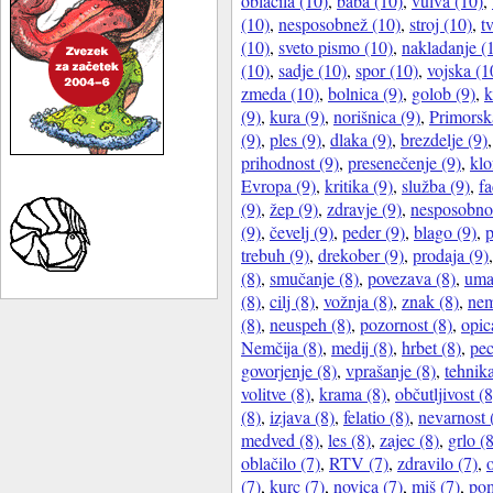
oblačila (10)
,
baba (10)
,
vulva (10)
,
(10)
,
nesposobnež (10)
,
stroj (10)
,
t
(10)
,
sveto pismo (10)
,
nakladanje (
(10)
,
sadje (10)
,
spor (10)
,
vojska (1
zmeda (10)
,
bolnica (9)
,
golob (9)
,
k
(9)
,
kura (9)
,
norišnica (9)
,
Primorsk
(9)
,
ples (9)
,
dlaka (9)
,
brezdelje (9)
prihodnost (9)
,
presenečenje (9)
,
klo
Evropa (9)
,
kritika (9)
,
služba (9)
,
f
(9)
,
žep (9)
,
zdravje (9)
,
nesposobnos
(9)
,
čevelj (9)
,
peder (9)
,
blago (9)
,
p
trebuh (9)
,
drekober (9)
,
prodaja (9)
(8)
,
smučanje (8)
,
povezava (8)
,
uma
(8)
,
cilj (8)
,
vožnja (8)
,
znak (8)
,
nem
(8)
,
neuspeh (8)
,
pozornost (8)
,
opic
Nemčija (8)
,
medij (8)
,
hrbet (8)
,
pec
govorjenje (8)
,
vprašanje (8)
,
tehnika
volitve (8)
,
krama (8)
,
občutljivost (8
(8)
,
izjava (8)
,
felatio (8)
,
nevarnost 
medved (8)
,
les (8)
,
zajec (8)
,
grlo (
oblačilo (7)
,
RTV (7)
,
zdravilo (7)
,
(7)
,
kurc (7)
,
novica (7)
,
miš (7)
,
pom