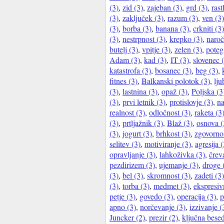
(3)
,
zid (3)
,
zajeban (3)
,
grd (3)
,
rast
(3)
,
zaključek (3)
,
razum (3)
,
ven (3)
(3)
,
borba (3)
,
banana (3)
,
crkniti (3)
(3)
,
nestrpnost (3)
,
krepko (3)
,
naroč
butelj (3)
,
vpitje (3)
,
zelen (3)
,
poteg
Adam (3)
,
kad (3)
,
IT (3)
,
slovenec 
katastrofa (3)
,
bosanec (3)
,
beg (3)
,
fitnes (3)
,
Balkanski polotok (3)
,
lju
(3)
,
lastnina (3)
,
opaž (3)
,
Poljska (3
(3)
,
prvi letnik (3)
,
protislovje (3)
,
na
realnost (3)
,
odločnost (3)
,
raketa (3
(3)
,
prtljažnik (3)
,
Blaž (3)
,
osnova (
(3)
,
jogurt (3)
,
brhkost (3)
,
zgovornos
selitev (3)
,
motiviranje (3)
,
agresija (
opravljanje (3)
,
lahkoživka (3)
,
črev
pezdirizem (3)
,
ujemanje (3)
,
droge 
(3)
,
bel (3)
,
skromnost (3)
,
zadeti (3)
(3)
,
torba (3)
,
medmet (3)
,
ekspresiv
petje (3)
,
govedo (3)
,
operacija (3)
,
p
apno (3)
,
norčevanje (3)
,
izzivanje (
Juncker (2)
,
prezir (2)
,
ključna besed