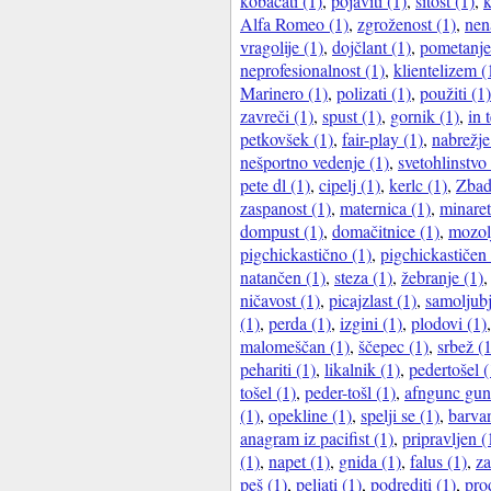
kobacati (1)
,
pojaviti (1)
,
sitost (1)
,
k
Alfa Romeo (1)
,
zgroženost (1)
,
nen
vragolije (1)
,
dojčlant (1)
,
pometanje
neprofesionalnost (1)
,
klientelizem (
Marinero (1)
,
polizati (1)
,
použiti (1)
zavreči (1)
,
spust (1)
,
gornik (1)
,
in 
petkovšek (1)
,
fair-play (1)
,
nabrežje
nešportno vedenje (1)
,
svetohlinstvo 
pete dl (1)
,
cipelj (1)
,
kerlc (1)
,
Zbad
zaspanost (1)
,
maternica (1)
,
minaret
dompust (1)
,
domačitnice (1)
,
mozolj
pigchickastično (1)
,
pigchickastičen 
natančen (1)
,
steza (1)
,
žebranje (1)
ničavost (1)
,
picajzlast (1)
,
samoljubj
(1)
,
perda (1)
,
izgini (1)
,
plodovi (1)
malomeščan (1)
,
ščepec (1)
,
srbež (1
pehariti (1)
,
likalnik (1)
,
pedertošel (
tošel (1)
,
peder-tošl (1)
,
afngunc gunc
(1)
,
opekline (1)
,
spelji se (1)
,
barvan
anagram iz pacifist (1)
,
pripravljen (
(1)
,
napet (1)
,
gnida (1)
,
falus (1)
,
za
peš (1)
,
peljati (1)
,
podrediti (1)
,
pro