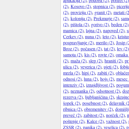
aplikacija (2)
,
podoba (2)
,
portret (2)
(2)
,
Kosovo (2)
,
stopnica (2)
,
picerij
(2)
,
provizija (2)
,
granit (2)
,
metati (2
(2)
,
kolonija (2)
,
Prekmurje (2)
,
samo
(2)
,
pištola (2)
,
gorivo (2)
,
beden (2)
mamica (2)
,
lajna (2)
,
napoved (2)
,
s
Cerkev (2)
,
nuna (2)
,
leto (2)
,
kristu
pospravljanje (2)
,
merilo (2)
,
Josip (
Broz (2)
,
počasen (2)
,
tat (2)
,
lev (2)
samota (2)
,
kis (2)
,
rovte (2)
,
omaka 
(2)
,
maža (2)
,
slep (2)
,
hraniti (2)
,
pr
ulica (2)
,
veverica (2)
,
ujeti (2)
,
fobij
mrzla (2)
,
hipi (2)
,
zabiti (2)
,
oblačen
odnosi (2)
,
luna (2)
,
hojs (2)
,
mesec 
intenziv (2)
,
iznajdljivost (2)
,
pogum 
(2)
,
neznanka (2)
,
odsotnost (2)
,
doz
rezerva (2)
,
ljubljanščina (2)
,
skrajno
šopek (2)
,
posebnost (2)
,
delavnik (
ribnica (2)
,
obremenitev (2)
,
domišlji
preveč (2)
,
zabitost (2)
,
norček (2)
,
n
poštenje (2)
,
Kalce (2)
,
važnost (2)
,
ZSSR (2)
,
panika (2)
,
veselica (2)
,
p