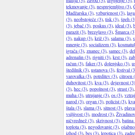
mafija (3)
,
zavod (3)
,
drgnjenje (3)
,
tekmovanje (3)
,
nesprejemljivo (3)
,
Madžarska (3)
,
vzburjenost (3)
,
laga
(3)
,
neobstoječe (3)
,
tisk (3)
,
špeh (3
(3)
,
jebač (3)
,
poskus (3)
,
ideal (3)
,
b
parazit (3)
,
brezglavo (3)
,
Šmarca (3
(3)
,
nakup (3)
,
križ (3)
,
salama (3)
,
s
mnenje (3)
,
socializem (3)
,
kosmatul
igrača (3)
,
znanec (3)
,
samec (3)
,
del
adrenalin (3)
,
rigniti (3)
,
krst (3)
,
zab
račun (3)
,
faker (3)
,
dolenjsko (3)
,
u
štedilnik (3)
,
ustanova (3)
,
festival (3
varovalka (3)
,
potrditev (3)
,
citroen 
duhovitost (3)
,
kva (3)
,
dejavnost (3
(3)
,
hec (3)
,
popolnost (3)
,
strast (3)
muha (3)
,
utrujanje (3)
,
os (3)
,
vztra
narod (3)
,
organ (3)
,
policist (3)
,
kva
štala (3)
,
slama (3)
,
sitnost (3)
,
plava
vsiljivost (3)
,
modrost (3)
,
Živadinov
ničvrednež (3)
,
skrivnost (3)
,
batina 
toplota (3)
,
negodovanje (3)
,
ošabnos
izhod (3)
,
bes (3)
,
lepotica (3)
,
zadre