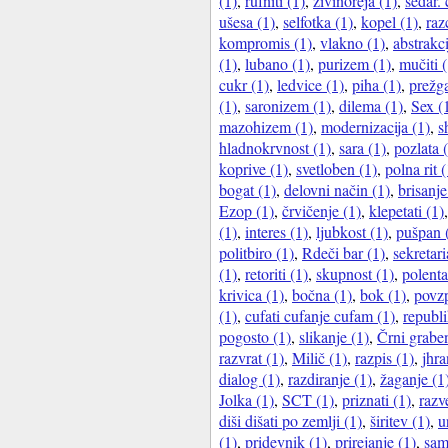
(1)
,
rufniti (1)
,
živinoreja (1)
,
sedar. 
ušesa (1)
,
selfotka (1)
,
kopel (1)
,
raz
kompromis (1)
,
vlakno (1)
,
abstrakci
(1)
,
lubano (1)
,
purizem (1)
,
mučiti (
cukr (1)
,
ledvice (1)
,
piha (1)
,
prežg
(1)
,
saronizem (1)
,
dilema (1)
,
Sex (
mazohizem (1)
,
modernizacija (1)
,
s
hladnokrvnost (1)
,
sara (1)
,
pozlata 
koprive (1)
,
svetloben (1)
,
polna rit (
bogat (1)
,
delovni način (1)
,
brisanje
Ezop (1)
,
črvičenje (1)
,
klepetati (1)
(1)
,
interes (1)
,
ljubkost (1)
,
pušpan 
politbiro (1)
,
Rdeči bar (1)
,
sekretari
(1)
,
retoriti (1)
,
skupnost (1)
,
polenta
krivica (1)
,
bočna (1)
,
bok (1)
,
povzp
(1)
,
cufati cufanje cufam (1)
,
republi
pogosto (1)
,
slikanje (1)
,
Črni grabe
razvrat (1)
,
Milič (1)
,
razpis (1)
,
jhra
dialog (1)
,
razdiranje (1)
,
žaganje (1
Jolka (1)
,
SCT (1)
,
priznati (1)
,
razv
diši dišati po zemlji (1)
,
širitev (1)
,
u
(1)
,
pridevnik (1)
,
prirejanje (1)
,
sam