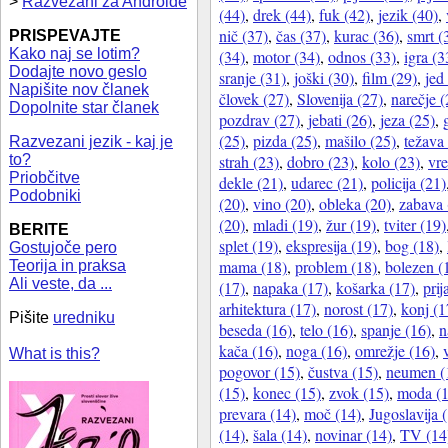
>
Razvezani za Androide
(44)
,
drek (44)
,
fuk (42)
,
jezik (40)
,
nič (37)
,
čas (37)
,
kurac (36)
,
smrt (
PRISPEVAJTE
Kako naj se lotim?
(34)
,
motor (34)
,
odnos (33)
,
igra (3
Dodajte novo geslo
sranje (31)
,
joški (30)
,
film (29)
,
jed
Napišite nov članek
človek (27)
,
Slovenija (27)
,
narečje (
Dopolnite star članek
pozdrav (27)
,
jebati (26)
,
jeza (25)
,
(25)
,
pizda (25)
,
mašilo (25)
,
težava
Razvezani jezik - kaj je
strah (23)
,
dobro (23)
,
kolo (23)
,
vr
to?
Priobčitve
dekle (21)
,
udarec (21)
,
policija (21)
Podobniki
(20)
,
vino (20)
,
obleka (20)
,
zabava 
(20)
,
mladi (19)
,
žur (19)
,
tviter (19)
BERITE
splet (19)
,
ekspresija (19)
,
bog (18)
,
Gostujoče pero
mama (18)
,
problem (18)
,
bolezen (
Teorija in praksa
Ali veste, da ...
(17)
,
napaka (17)
,
košarka (17)
,
prij
arhitektura (17)
,
norost (17)
,
konj (1
Pišite
uredniku
beseda (16)
,
telo (16)
,
spanje (16)
,
n
kača (16)
,
noga (16)
,
omrežje (16)
,
What is this?
pogovor (15)
,
čustva (15)
,
neumen (
(15)
,
konec (15)
,
zvok (15)
,
moda (1
prevara (14)
,
moč (14)
,
Jugoslavija 
(14)
,
šala (14)
,
novinar (14)
,
TV (14