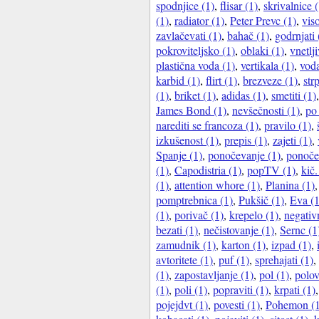
spodnjice (1)
,
flisar (1)
,
skrivalnice (
(1)
,
radiator (1)
,
Peter Prevc (1)
,
vis
zavlačevati (1)
,
bahač (1)
,
godrnjati 
pokroviteljsko (1)
,
oblaki (1)
,
vnetlji
plastična voda (1)
,
vertikala (1)
,
voda
karbid (1)
,
flirt (1)
,
brezveze (1)
,
str
(1)
,
briket (1)
,
adidas (1)
,
smetiti (1)
James Bond (1)
,
nevšečnosti (1)
,
po
narediti se francoza (1)
,
pravilo (1)
,
izkušenost (1)
,
prepis (1)
,
zajeti (1)
,
Spanje (1)
,
ponočevanje (1)
,
ponočev
(1)
,
Capodistria (1)
,
popTV (1)
,
kič.
(1)
,
attention whore (1)
,
Planina (1)
pomptrebnica (1)
,
Pukšič (1)
,
Eva (1
(1)
,
porivač (1)
,
krepelo (1)
,
negativ
bezati (1)
,
nečistovanje (1)
,
Sernc (1
zamudnik (1)
,
karton (1)
,
izpad (1)
,
avtoritete (1)
,
puf (1)
,
sprehajati (1)
,
(1)
,
zapostavljanje (1)
,
pol (1)
,
polov
(1)
,
poli (1)
,
popraviti (1)
,
krpati (1)
pojejdvt (1)
,
povesti (1)
,
Pohemon (1