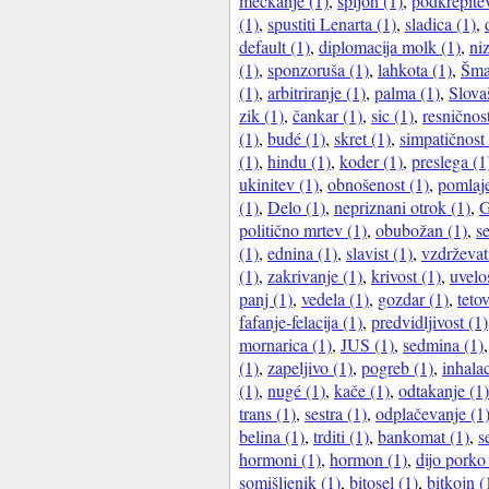
mečkanje (1)
,
spljoh (1)
,
podkrepite
(1)
,
spustiti Lenarta (1)
,
sladica (1)
,
default (1)
,
diplomacija molk (1)
,
ni
(1)
,
sponzoruša (1)
,
lahkota (1)
,
Šma
(1)
,
arbitriranje (1)
,
palma (1)
,
Slova
zik (1)
,
čankar (1)
,
sic (1)
,
resničnost
(1)
,
budé (1)
,
skret (1)
,
simpatičnost 
(1)
,
hindu (1)
,
koder (1)
,
preslega (1
ukinitev (1)
,
obnošenost (1)
,
pomlaje
(1)
,
Delo (1)
,
nepriznani otrok (1)
,
G
politično mrtev (1)
,
obubožan (1)
,
s
(1)
,
ednina (1)
,
slavist (1)
,
vzdrževat
(1)
,
zakrivanje (1)
,
krivost (1)
,
uvelos
panj (1)
,
vedela (1)
,
gozdar (1)
,
tetov
fafanje-felacija (1)
,
predvidljivost (1)
mornarica (1)
,
JUS (1)
,
sedmina (1)
(1)
,
zapeljivo (1)
,
pogreb (1)
,
inhalac
(1)
,
nugé (1)
,
kače (1)
,
odtakanje (1)
trans (1)
,
sestra (1)
,
odplačevanje (1
belina (1)
,
trditi (1)
,
bankomat (1)
,
s
hormoni (1)
,
hormon (1)
,
dijo porko
somišljenik (1)
,
bitosel (1)
,
bitkojn (