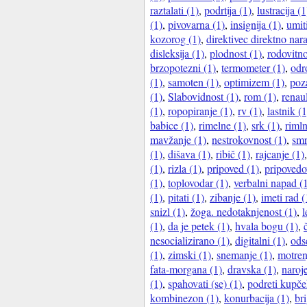
raztalati (1)
,
podrtija (1)
,
lustracija (1
(1)
,
pivovarna (1)
,
insignija (1)
,
umiti
kozorog (1)
,
direktivec direktno nar
disleksija (1)
,
plodnost (1)
,
rodovitno
brzopotezni (1)
,
termometer (1)
,
odr
(1)
,
samoten (1)
,
optimizem (1)
,
poza
(1)
,
Slabovidnost (1)
,
rom (1)
,
renaul
(1)
,
ropopiranje (1)
,
rv (1)
,
lastnik (1
babice (1)
,
rimelne (1)
,
srk (1)
,
rimln
mavžanje (1)
,
nestrokovnost (1)
,
smr
(1)
,
dišava (1)
,
ribič (1)
,
rajcanje (1)
(1)
,
rizla (1)
,
pripoved (1)
,
pripovedo
(1)
,
toplovodar (1)
,
verbalni napad (
(1)
,
pitati (1)
,
zibanje (1)
,
imeti rad (
snizl (1)
,
žoga. nedotaknjenost (1)
,
l
(1)
,
da je petek (1)
,
hvala bogu (1)
,
nesocializirano (1)
,
digitalni (1)
,
ods
(1)
,
zimski (1)
,
snemanje (1)
,
motren
fata-morgana (1)
,
dravska (1)
,
naroj
(1)
,
spahovati (se) (1)
,
podreti kupče
kombinezon (1)
,
konurbacija (1)
,
bri