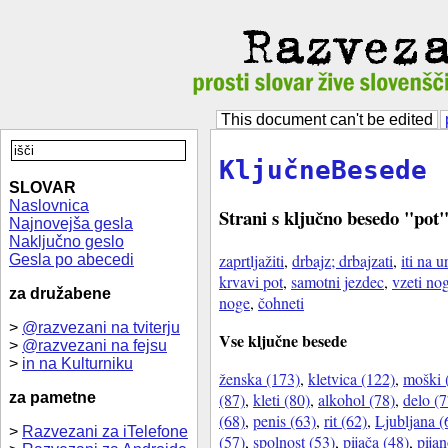
This document can't be edited
KljučneBesede
SLOVAR
Naslovnica
Strani s ključno besedo "pot
Najnovejša gesla
Naključno geslo
zaprtljažiti
,
drbajz; drbajzati
,
iti na u
Gesla po abecedi
krvavi pot
,
samotni jezdec
,
vzeti no
za družabene
noge
,
čohneti
>
@razvezani na tviterju
Vse ključne besede
>
@razvezani na fejsu
>
in na Kulturniku
ženska (173)
,
kletvica (122)
,
moški 
(87)
,
kleti (80)
,
alkohol (78)
,
delo (7
za pametne
(68)
,
penis (63)
,
rit (62)
,
Ljubljana (
>
Razvezani za iTelefone
(57)
,
spolnost (53)
,
pijača (48)
,
pijan