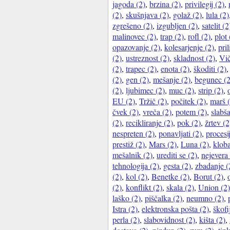
jagoda (2)
,
brzina (2)
,
privilegij (2)
,
(2)
,
skušnjava (2)
,
golaž (2)
,
lula (2)
zgrešeno (2)
,
izgubljen (2)
,
satelit (2
malinovec (2)
,
trap (2)
,
rofl (2)
,
plot 
opazovanje (2)
,
kolesarjenje (2)
,
pri
(2)
,
ustreznost (2)
,
skladnost (2)
,
Vič
(2)
,
trapec (2)
,
enota (2)
,
škoditi (2)
(2)
,
gen (2)
,
mešanje (2)
,
begunec (2
(2)
,
ljubimec (2)
,
muc (2)
,
strip (2)
,
EU (2)
,
Tržič (2)
,
počitek (2)
,
marš (
čvek (2)
,
vreča (2)
,
potem (2)
,
slabša
(2)
,
recikliranje (2)
,
pok (2)
,
žrtev (2
nespreten (2)
,
ponavljati (2)
,
procesi
prestiž (2)
,
Mars (2)
,
Luna (2)
,
kloba
mešalnik (2)
,
urediti se (2)
,
nejevera 
tehnologija (2)
,
gesta (2)
,
zbadanje (
(2)
,
kol (2)
,
Benetke (2)
,
Borut (2)
,
(2)
,
konflikt (2)
,
skala (2)
,
Union (2)
laško (2)
,
piščalka (2)
,
neumno (2)
,
Istra (2)
,
elektronska pošta (2)
,
škofi
perla (2)
,
slabovidnost (2)
,
kišta (2)
,