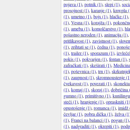
pojava (1)
,
potnik (1)
,
slepi (1)
,
soci
prosojnost (1)
,
karanje (1)
,
knwpla (
(1)
,
umetno (1)
,
bojs (1)
,
hlačke (1)
(1)
,
Vesna (1)
,
korajža (1)
,
pokončno
(1)
,
ameba (1)
,
komolčarstvo (1)
,
hl
pošastno neroden (1)
,
animacija (1)
,
pritlikavost (1)
,
zavistnost (1)
,
sloven
(1)
,
zrihtati se (1)
,
čedna (1)
,
ponoše
(1)
,
trailer (1)
,
sporazum (1)
,
izvleče
pokis (1)
,
pokvarjen (1)
,
fentan (1)
,
zafračkati (1)
,
skeširati (1)
,
Medicina
(1)
,
poševnica (1)
,
trn (1)
,
skrkutnjek
(1)
,
zaupnost (1)
,
skromnoustenje (1
čvekavost (1)
,
povezati (1)
,
skonektat
(1)
,
komaj (1)
,
skoraj (1)
,
dobričina 
gumno (1)
,
primitivno (1)
,
kunilingu
steči (1)
,
hranjenje (1)
,
opraskniti (1
opustošenje (1)
,
romanca (1)
,
imidž 
čevljar (1)
,
pobra dička (1)
,
želva (1
(1)
,
Franci na balanci (1)
,
pogan (1)
(1)
,
nadgraditi (1)
,
okrepiti (1)
,
podpi