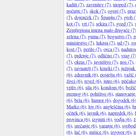
kaditi (7)
,
zavrnitev (7)
,
moped (7)
,
počutje (7)
,
skok (7)
,
ogenj (7)
,
praz
(7)
,
dojenček (7)
,
Španija (7)
,
grob (
kot (7)
,
vrt (7)
,
sekira (7)
,
gozd (7)
,
Zemljepisna imena malo drugače (7
zelena (7)
,
guma (7)
,
bogastvo (7)
,
p
ministrstvo (7)
,
luknja (7)
,
ud (7)
,
sv
kost (7)
,
perilo (7)
,
ovca (7)
,
nadutos
(7)
,
prdenje (7)
,
odlično (7)
,
vrag (7
(7)
,
okras (7)
,
javništvo (7)
,
nos (7)
,
(7)
,
ravnatelj (7)
,
krneki (7)
,
južnjak
(6)
,
zdravnik (6)
,
postelja (6)
,
važič 
živci (6)
,
revež (6)
,
jutro (6)
,
pričako
vpliv (6)
,
sila (6)
,
kondom (6)
,
božič
premog (6)
,
pohištvo (6)
,
stanovanje
(6)
,
bela (6)
,
humor (6)
,
dogodek (6
Marko (6)
,
lov (6)
,
angleščina (6)
,
b
očitek (6)
,
javnik (6)
,
napredek (6)
,
provinca (6)
,
izginiti (6)
,
vodja (6)
,
ž
(6)
,
srečanje (6)
,
varanje (6)
,
svobod
(6)
,
luč (6)
,
mišice (6)
,
izgovor (6)
,
i