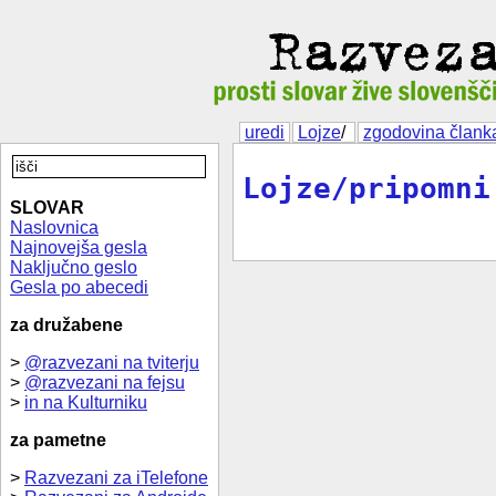
uredi
Lojze
/
zgodovina člank
Lojze/pripomni
SLOVAR
Naslovnica
Najnovejša gesla
Naključno geslo
Gesla po abecedi
za družabene
>
@razvezani na tviterju
>
@razvezani na fejsu
>
in na Kulturniku
za pametne
>
Razvezani za iTelefone