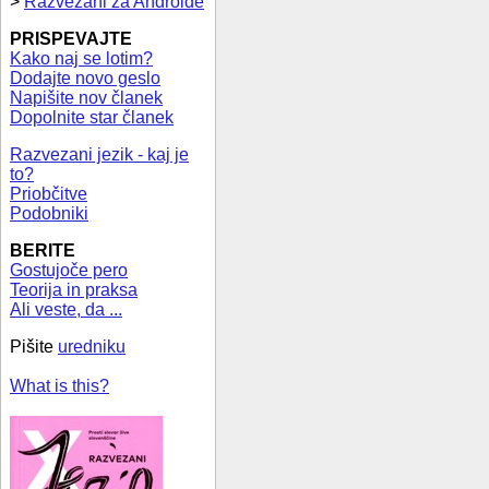
>
Razvezani za Androide
PRISPEVAJTE
Kako naj se lotim?
Dodajte novo geslo
Napišite nov članek
Dopolnite star članek
Razvezani jezik - kaj je
to?
Priobčitve
Podobniki
BERITE
Gostujoče pero
Teorija in praksa
Ali veste, da ...
Pišite
uredniku
What is this?