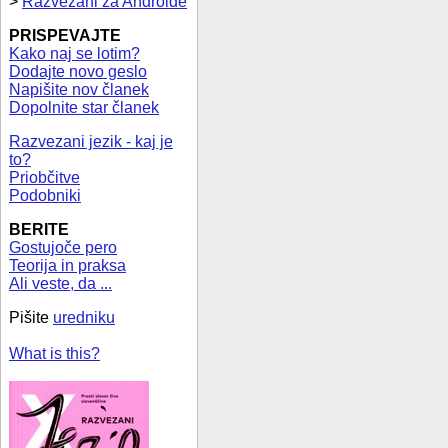
>
Razvezani za Androide
PRISPEVAJTE
Kako naj se lotim?
Dodajte novo geslo
Napišite nov članek
Dopolnite star članek
Razvezani jezik - kaj je
to?
Priobčitve
Podobniki
BERITE
Gostujoče pero
Teorija in praksa
Ali veste, da ...
Pišite
uredniku
What is this?