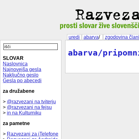
uredi
abarva
/
zgodovina član
abarva/pripomn
SLOVAR
Naslovnica
Najnovejša gesla
Naključno geslo
Gesla po abecedi
za družabene
>
@razvezani na tviterju
>
@razvezani na fejsu
>
in na Kulturniku
za pametne
>
Razvezani za iTelefone