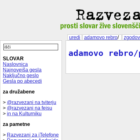
uredi
adamovo rebro
/
zgodov
adamovo rebro/
SLOVAR
Naslovnica
Najnovejša gesla
Naključno geslo
Gesla po abecedi
za družabene
>
@razvezani na tviterju
>
@razvezani na fejsu
>
in na Kulturniku
za pametne
>
Razvezani za iTelefone