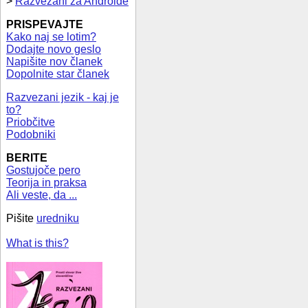
>
Razvezani za Androide
PRISPEVAJTE
Kako naj se lotim?
Dodajte novo geslo
Napišite nov članek
Dopolnite star članek
Razvezani jezik - kaj je
to?
Priobčitve
Podobniki
BERITE
Gostujoče pero
Teorija in praksa
Ali veste, da ...
Pišite
uredniku
What is this?