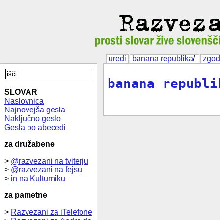
uredi
banana republika
/
zgod
banana republi
SLOVAR
Naslovnica
Najnovejša gesla
Naključno geslo
Gesla po abecedi
za družabene
>
@razvezani na tviterju
>
@razvezani na fejsu
>
in na Kulturniku
za pametne
>
Razvezani za iTelefone