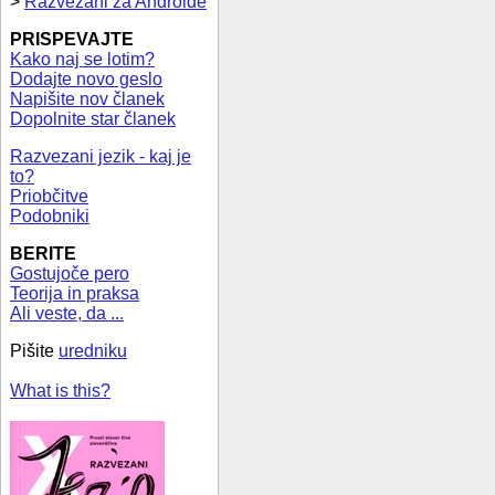
>
Razvezani za Androide
PRISPEVAJTE
Kako naj se lotim?
Dodajte novo geslo
Napišite nov članek
Dopolnite star članek
Razvezani jezik - kaj je
to?
Priobčitve
Podobniki
BERITE
Gostujoče pero
Teorija in praksa
Ali veste, da ...
Pišite
uredniku
What is this?