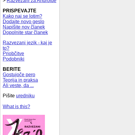
>
Razvezani za Androide
PRISPEVAJTE
Kako naj se lotim?
Dodajte novo geslo
Napišite nov članek
Dopolnite star članek
Razvezani jezik - kaj je
to?
Priobčitve
Podobniki
BERITE
Gostujoče pero
Teorija in praksa
Ali veste, da ...
Pišite
uredniku
What is this?