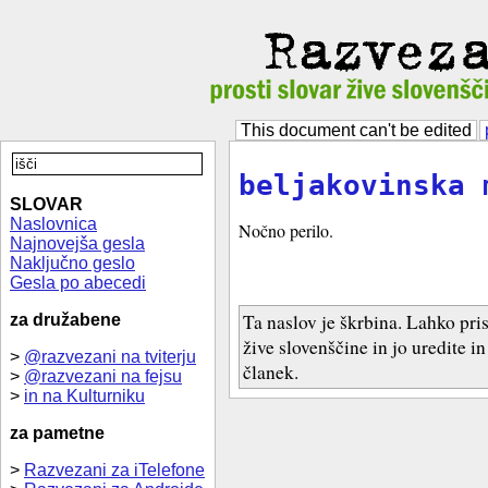
This document can't be edited
beljakovinska 
SLOVAR
Naslovnica
Nočno perilo.
Najnovejša gesla
Naključno geslo
Gesla po abecedi
Ta naslov je škrbina. Lahko pri
za družabene
žive slovenščine in jo uredite i
>
@razvezani na tviterju
članek.
>
@razvezani na fejsu
>
in na Kulturniku
za pametne
>
Razvezani za iTelefone