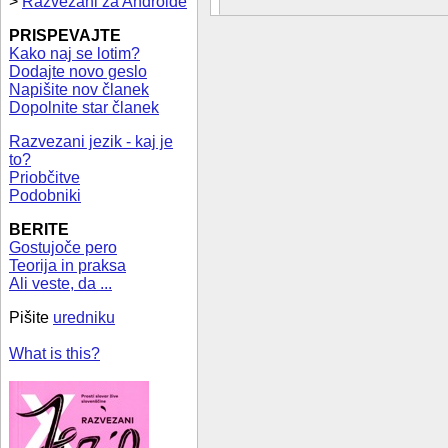
>
Razvezani za Androide
PRISPEVAJTE
Kako naj se lotim?
Dodajte novo geslo
Napišite nov članek
Dopolnite star članek
Razvezani jezik - kaj je
to?
Priobčitve
Podobniki
BERITE
Gostujoče pero
Teorija in praksa
Ali veste, da ...
Pišite
uredniku
What is this?