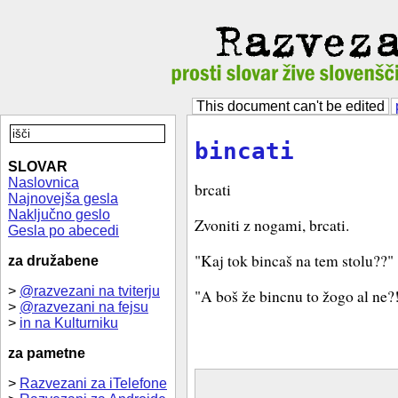
This document can't be edited
bincati
SLOVAR
Naslovnica
brcati
Najnovejša gesla
Naključno geslo
Zvoniti z nogami, brcati.
Gesla po abecedi
"Kaj tok bincaš na tem stolu??"
za družabene
>
@razvezani na tviterju
"A boš že bincnu to žogo al ne?
>
@razvezani na fejsu
>
in na Kulturniku
za pametne
>
Razvezani za iTelefone