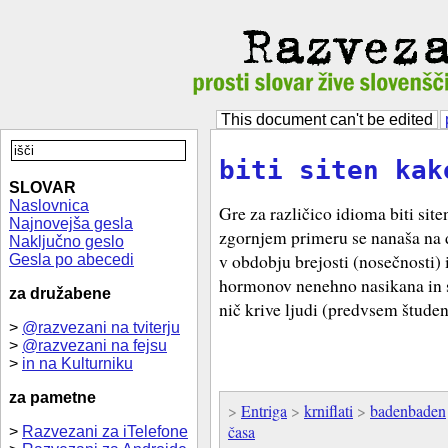
This document can't be edited
biti siten kak
SLOVAR
Naslovnica
Gre za različico idioma biti sit
Najnovejša gesla
zgornjem primeru se nanaša na 
Naključno geslo
v obdobju brejosti (nosečnosti) 
Gesla po abecedi
hormonov nenehno nasikana in s
za družabene
nič krive ljudi (predvsem študen
>
@razvezani na tviterju
>
@razvezani na fejsu
>
in na Kulturniku
za pametne
>
Entriga
>
krniflati
>
badenbaden
časa
>
Razvezani za iTelefone