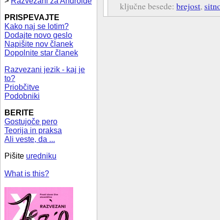
>
Razvezani za Androide
ključne besede:
brejost
,
sitn
PRISPEVAJTE
Kako naj se lotim?
Dodajte novo geslo
Napišite nov članek
Dopolnite star članek
Razvezani jezik - kaj je
to?
Priobčitve
Podobniki
BERITE
Gostujoče pero
Teorija in praksa
Ali veste, da ...
Pišite
uredniku
What is this?