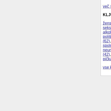
več 
KL
žens
seks
alko
polit
(62)
spol
neum
(42)
pičk
vse 