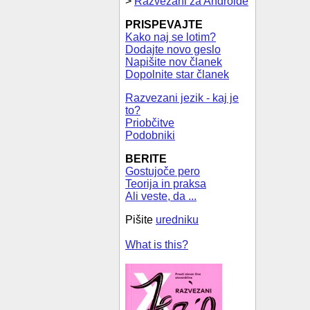
>
Razvezani za Androide
PRISPEVAJTE
Kako naj se lotim?
Dodajte novo geslo
Napišite nov članek
Dopolnite star članek
Razvezani jezik - kaj je
to?
Priobčitve
Podobniki
BERITE
Gostujoče pero
Teorija in praksa
Ali veste, da ...
Pišite
uredniku
What is this?