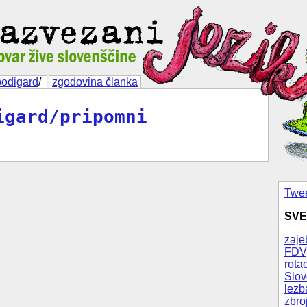
bodigard
/
zgodovina članka
igard/pripomni
Twee
SVE
zaje
FDV
rotac
Slov
lezb
zbro