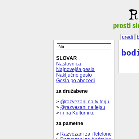
uredi
bod
SLOVAR
Naslovnica
Najnovejša gesla
Naključno geslo
Gesla po abecedi
za družabene
>
@razvezani na tviterju
>
@razvezani na fejsu
>
in na Kulturniku
za pametne
>
Razvezani za iTelefone