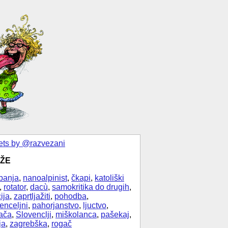
ts by @razvezani
ŽE
banja
,
nanoalpinist
,
čkapi
,
katoliški
,
rotator
,
dacù
,
samokritika do drugih
,
ija
,
zaprtljažiti
,
pohodba
,
enceljni
,
pahorjanstvo
,
ljuctvo
,
ača
,
Slovenclji
,
miškolanca
,
pašekaj
,
ja
,
zagrebška
,
rogač