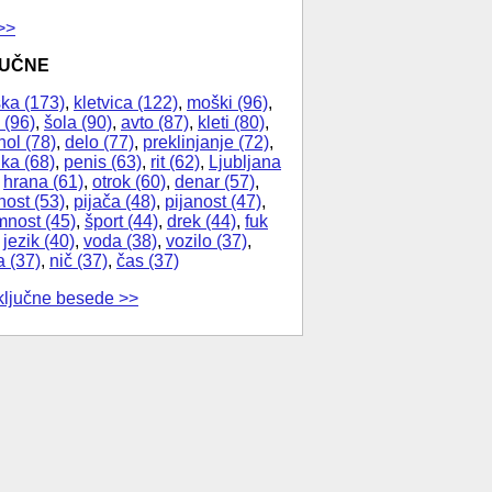
>>
JUČNE
ka (173)
,
kletvica (122)
,
moški (96)
,
 (96)
,
šola (90)
,
avto (87)
,
kleti (80)
,
hol (78)
,
delo (77)
,
preklinjanje (72)
,
ika (68)
,
penis (63)
,
rit (62)
,
Ljubljana
,
hrana (61)
,
otrok (60)
,
denar (57)
,
nost (53)
,
pijača (48)
,
pijanost (47)
,
nost (45)
,
šport (44)
,
drek (44)
,
fuk
,
jezik (40)
,
voda (38)
,
vozilo (37)
,
a (37)
,
nič (37)
,
čas (37)
ključne besede >>