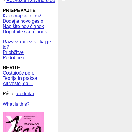
>
Razvezani za Androide
PRISPEVAJTE
Kako naj se lotim?
Dodajte novo geslo
Napišite nov članek
Dopolnite star članek
Razvezani jezik - kaj je
to?
Priobčitve
Podobniki
BERITE
Gostujoče pero
Teorija in praksa
Ali veste, da ...
Pišite
uredniku
What is this?