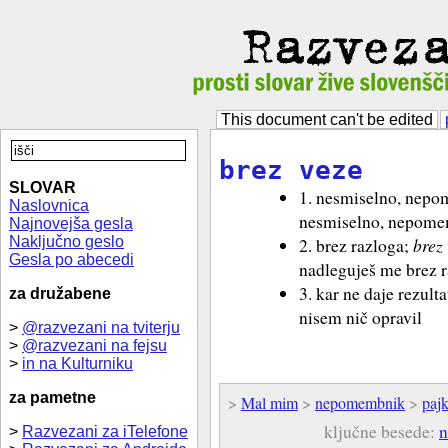
This document can't be edited
brez veze
SLOVAR
1. nesmiselno, nep
Naslovnica
nesmiselno, nepom
Najnovejša gesla
Naključno geslo
2. brez razloga;
brez
Gesla po abecedi
nadleguješ me brez 
3. kar ne daje rezult
za družabene
nisem nič opravil
>
@razvezani na tviterju
>
@razvezani na fejsu
>
in na Kulturniku
za pametne
>
Mal mim
>
nepomembnik
>
pajk
ključne besede:
n
>
Razvezani za iTelefone