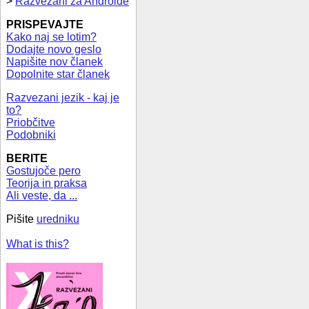
>
Razvezani za Androide
PRISPEVAJTE
Kako naj se lotim?
Dodajte novo geslo
Napišite nov članek
Dopolnite star članek
Razvezani jezik - kaj je
to?
Priobčitve
Podobniki
BERITE
Gostujoče pero
Teorija in praksa
Ali veste, da ...
Pišite
uredniku
What is this?