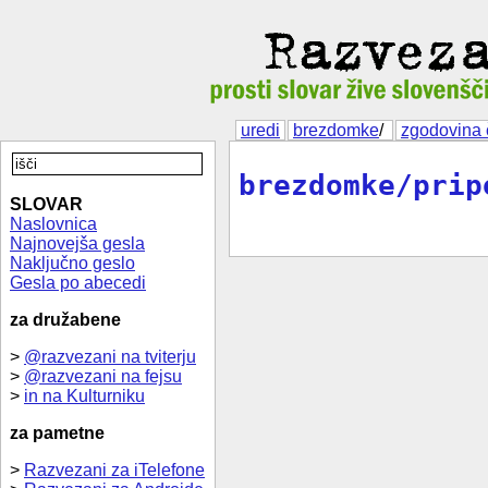
uredi
brezdomke
/
zgodovina 
brezdomke/prip
SLOVAR
Naslovnica
Najnovejša gesla
Naključno geslo
Gesla po abecedi
za družabene
>
@razvezani na tviterju
>
@razvezani na fejsu
>
in na Kulturniku
za pametne
>
Razvezani za iTelefone