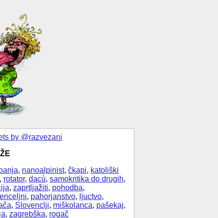
ts by @razvezani
ŽE
banja
,
nanoalpinist
,
čkapi
,
katoliški
,
rotator
,
dacù
,
samokritika do drugih
,
ija
,
zaprtljažiti
,
pohodba
,
enceljni
,
pahorjanstvo
,
ljuctvo
,
ača
,
Slovenclji
,
miškolanca
,
pašekaj
,
ja
,
zagrebška
,
rogač