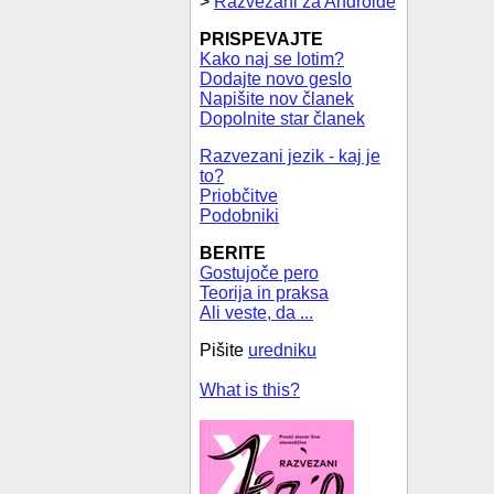
>
Razvezani za Androide
PRISPEVAJTE
Kako naj se lotim?
Dodajte novo geslo
Napišite nov članek
Dopolnite star članek
Razvezani jezik - kaj je
to?
Priobčitve
Podobniki
BERITE
Gostujoče pero
Teorija in praksa
Ali veste, da ...
Pišite
uredniku
What is this?