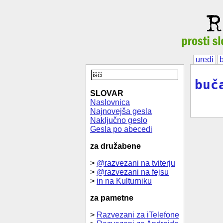
uredi
buč
SLOVAR
Naslovnica
Najnovejša gesla
Naključno geslo
Gesla po abecedi
za družabene
>
@razvezani na tviterju
>
@razvezani na fejsu
>
in na Kulturniku
za pametne
>
Razvezani za iTelefone