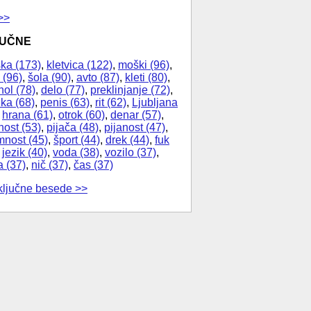
>>
JUČNE
ka (173)
,
kletvica (122)
,
moški (96)
,
 (96)
,
šola (90)
,
avto (87)
,
kleti (80)
,
hol (78)
,
delo (77)
,
preklinjanje (72)
,
ika (68)
,
penis (63)
,
rit (62)
,
Ljubljana
,
hrana (61)
,
otrok (60)
,
denar (57)
,
nost (53)
,
pijača (48)
,
pijanost (47)
,
nost (45)
,
šport (44)
,
drek (44)
,
fuk
,
jezik (40)
,
voda (38)
,
vozilo (37)
,
a (37)
,
nič (37)
,
čas (37)
ključne besede >>