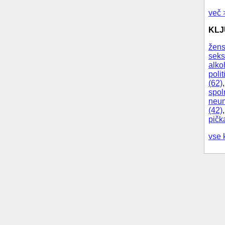
več 
KL
žens
seks
alko
polit
(62)
spol
neum
(42)
pičk
vse 