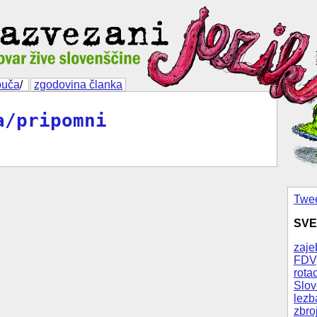
buča
/
zgodovina članka
a/pripomni
Twee
SVE
zaje
FDV
rotac
Slov
lezb
zbro