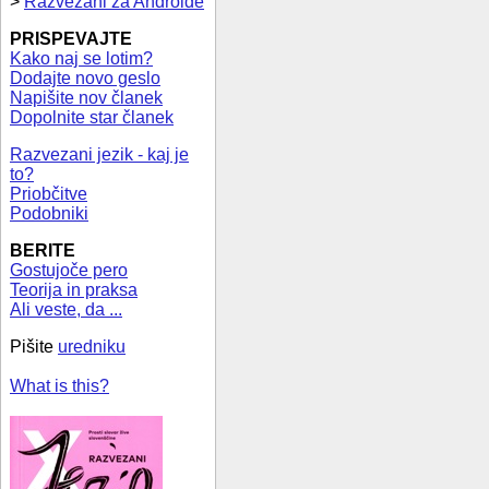
>
Razvezani za Androide
PRISPEVAJTE
Kako naj se lotim?
Dodajte novo geslo
Napišite nov članek
Dopolnite star članek
Razvezani jezik - kaj je
to?
Priobčitve
Podobniki
BERITE
Gostujoče pero
Teorija in praksa
Ali veste, da ...
Pišite
uredniku
What is this?