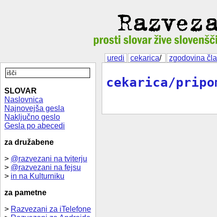
uredi
cekarica
/
zgodovina čl
cekarica/pripo
SLOVAR
Naslovnica
Najnovejša gesla
Naključno geslo
Gesla po abecedi
za družabene
>
@razvezani na tviterju
>
@razvezani na fejsu
>
in na Kulturniku
za pametne
>
Razvezani za iTelefone