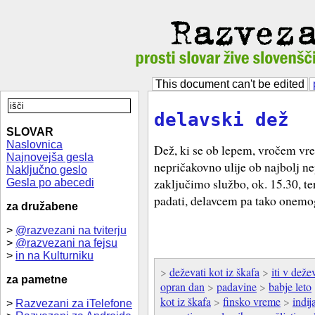
This document can't be edited
delavski dež
SLOVAR
Naslovnica
Dež, ki se ob lepem, vročem vr
Najnovejša gesla
nepričakovno ulije ob najbolj n
Naključno geslo
zaključimo službo, ok. 15.30, te
Gesla po abecedi
padati, delavcem pa tako onemo
za družabene
>
@razvezani na tviterju
>
@razvezani na fejsu
>
in na Kulturniku
>
deževati kot iz škafa
>
iti v dež
za pametne
opran dan
>
padavine
>
babje leto
kot iz škafa
>
finsko vreme
>
indij
>
Razvezani za iTelefone