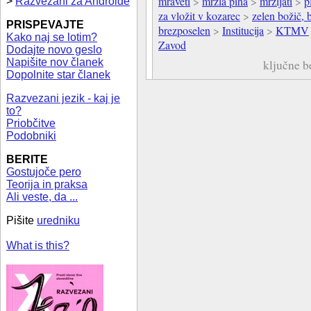
mraveti
>
mrzla piha
>
mržljati
>
p
>
Razvezani za Androide
za vložit v kozarec
>
zelen božič, 
PRISPEVAJTE
brezposelen
>
Institucija
>
KTMV
Kako naj se lotim?
Zavod
Dodajte novo geslo
Napišite nov članek
ključne b
Dopolnite star članek
Razvezani jezik - kaj je
to?
Priobčitve
Podobniki
BERITE
Gostujoče pero
Teorija in praksa
Ali veste, da ...
Pišite
uredniku
What is this?