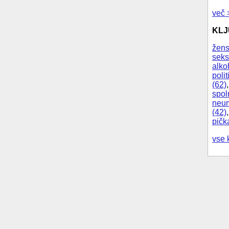
več 
KL
žens
seks
alko
polit
(62)
spol
neum
(42)
pičk
vse 