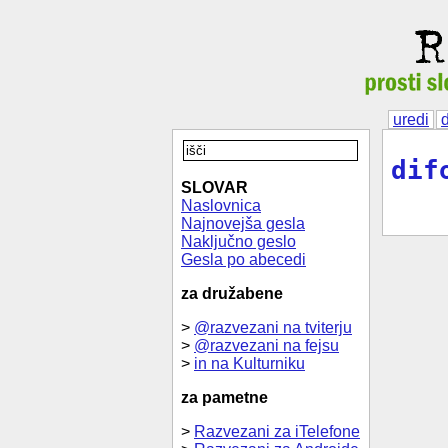
uredi
d
dif
SLOVAR
Naslovnica
Najnovejša gesla
Naključno geslo
Gesla po abecedi
za družabene
>
@razvezani na tviterju
>
@razvezani na fejsu
>
in na Kulturniku
za pametne
>
Razvezani za iTelefone