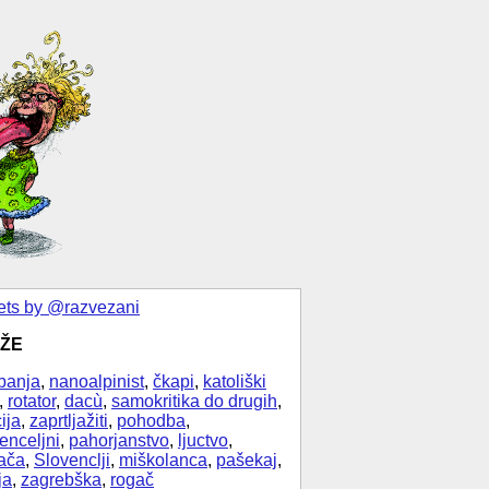
ts by @razvezani
ŽE
banja
,
nanoalpinist
,
čkapi
,
katoliški
,
rotator
,
dacù
,
samokritika do drugih
,
ija
,
zaprtljažiti
,
pohodba
,
enceljni
,
pahorjanstvo
,
ljuctvo
,
ača
,
Slovenclji
,
miškolanca
,
pašekaj
,
ja
,
zagrebška
,
rogač