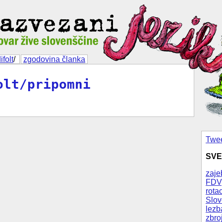
ifolt
/
zgodovina članka
olt/pripomni
Twee
SVE
zaje
FDV
rotac
Slov
lezb
zbro