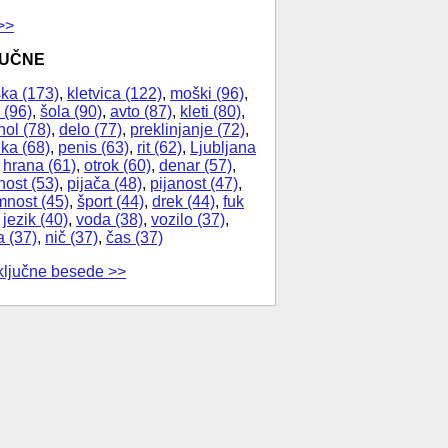
>>
JUČNE
ka (173)
,
kletvica (122)
,
moški (96)
,
 (96)
,
šola (90)
,
avto (87)
,
kleti (80)
,
hol (78)
,
delo (77)
,
preklinjanje (72)
,
ika (68)
,
penis (63)
,
rit (62)
,
Ljubljana
,
hrana (61)
,
otrok (60)
,
denar (57)
,
nost (53)
,
pijača (48)
,
pijanost (47)
,
nost (45)
,
šport (44)
,
drek (44)
,
fuk
,
jezik (40)
,
voda (38)
,
vozilo (37)
,
a (37)
,
nič (37)
,
čas (37)
ključne besede >>