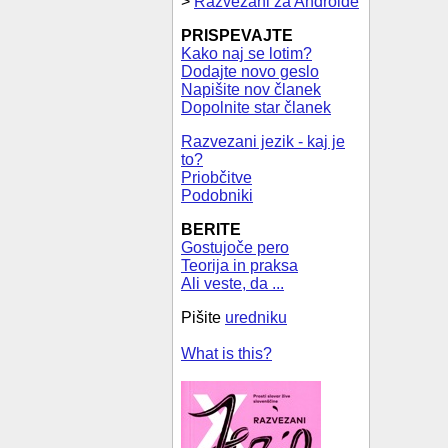
>
Razvezani za Androide
PRISPEVAJTE
Kako naj se lotim?
Dodajte novo geslo
Napišite nov članek
Dopolnite star članek
Razvezani jezik - kaj je
to?
Priobčitve
Podobniki
BERITE
Gostujoče pero
Teorija in praksa
Ali veste, da ...
Pišite
uredniku
What is this?