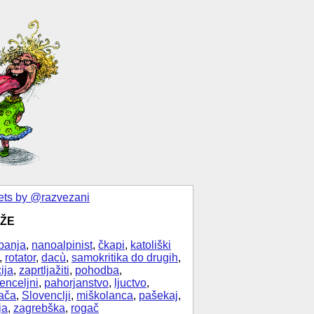
ts by @razvezani
ŽE
banja
,
nanoalpinist
,
čkapi
,
katoliški
,
rotator
,
dacù
,
samokritika do drugih
,
ija
,
zaprtljažiti
,
pohodba
,
enceljni
,
pahorjanstvo
,
ljuctvo
,
ača
,
Slovenclji
,
miškolanca
,
pašekaj
,
ja
,
zagrebška
,
rogač