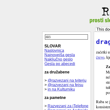
This do
dra
SLOVAR
Naslovnica
začetki u
Najnovejša gesla
črevo
, k
Naključno geslo
Gesla po abecedi
Za
Ma
za družabene
ne
>
@razvezani na tviterju
st
>
@razvezani na fejsu
tu
>
in na Kulturniku
po
za pametne
Raba se j
>
Razvezani za iTelefone
konsisten