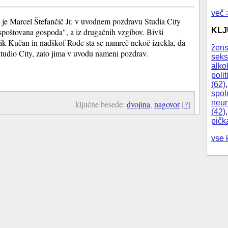
več 
je Marcel Štefančič Jr. v uvodnem pozdravu Studia City
KL
"spoštovana gospoda", a iz drugačnih vzgibov. Bivši
ik Kučan in nadškof Rode sta se namreč nekoč izrekla, da
žens
Studio City, zato jima v uvodu nameni pozdrav.
seks
alko
polit
(62)
spol
neum
ključne besede:
dvojina
,
nagovor
[
?
]
(42)
pičk
vse 