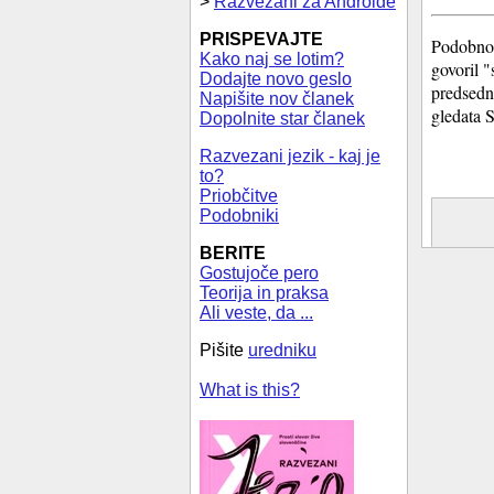
>
Razvezani za Androide
PRISPEVAJTE
Podobno 
Kako naj se lotim?
govoril 
Dodajte novo geslo
predsedn
Napišite nov članek
gledata 
Dopolnite star članek
Razvezani jezik - kaj je
to?
Priobčitve
Podobniki
BERITE
Gostujoče pero
Teorija in praksa
Ali veste, da ...
Pišite
uredniku
What is this?