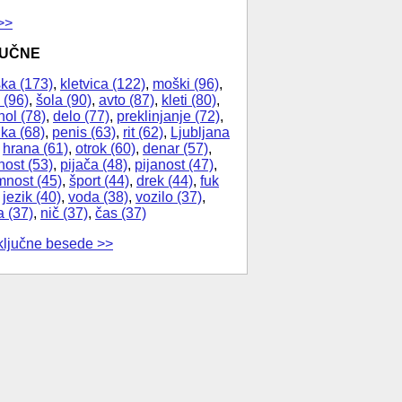
>>
JUČNE
ka (173)
,
kletvica (122)
,
moški (96)
,
 (96)
,
šola (90)
,
avto (87)
,
kleti (80)
,
hol (78)
,
delo (77)
,
preklinjanje (72)
,
ika (68)
,
penis (63)
,
rit (62)
,
Ljubljana
,
hrana (61)
,
otrok (60)
,
denar (57)
,
nost (53)
,
pijača (48)
,
pijanost (47)
,
nost (45)
,
šport (44)
,
drek (44)
,
fuk
,
jezik (40)
,
voda (38)
,
vozilo (37)
,
a (37)
,
nič (37)
,
čas (37)
ključne besede >>