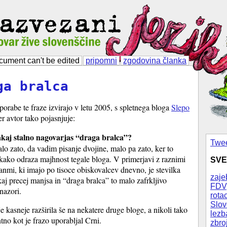
cument can't be edited
pripomni
zgodovina članka
ga bralca
porabe te fraze izvirajo v letu 2005, s spletnega bloga
Slepo
jer avtor tako pojasnjuje:
kaj stalno nagovarjas “draga bralca”?
Twee
lo zato, da vadim pisanje dvojine, malo pa zato, ker to
kako odraza majhnost tegale bloga. V primerjavi z raznimi
SVE
ranmi, ki imajo po tisoce obiskovalcev dnevno, je stevilka
zaje
kaj precej manjsa in “draga bralca” to malo zafrkljivo
FDV
nazori.
rotac
Slov
e kasneje razširila še na nekatere druge bloge, a nikoli tako
lezb
tno kot je frazo uporabljal Crni.
zbro