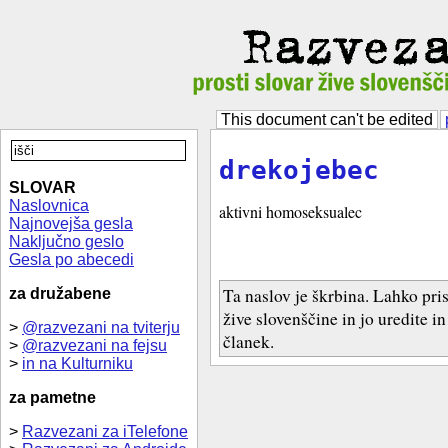
This document can't be edited
drekojebec
SLOVAR
Naslovnica
aktivni homoseksualec
Najnovejša gesla
Naključno geslo
Gesla po abecedi
Ta naslov je škrbina. Lahko pri
za družabene
žive slovenščine in jo uredite i
>
@razvezani na tviterju
članek.
>
@razvezani na fejsu
>
in na Kulturniku
za pametne
>
Razvezani za iTelefone