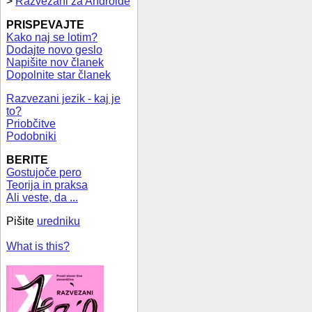
>
Razvezani za Androide
PRISPEVAJTE
Kako naj se lotim?
Dodajte novo geslo
Napišite nov članek
Dopolnite star članek
Razvezani jezik - kaj je
to?
Priobčitve
Podobniki
BERITE
Gostujoče pero
Teorija in praksa
Ali veste, da ...
Pišite
uredniku
What is this?