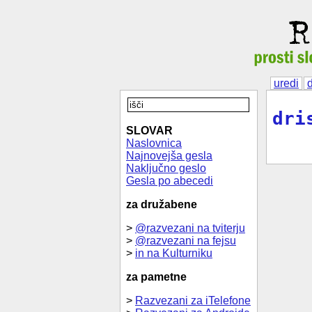
uredi
dri
SLOVAR
Naslovnica
Najnovejša gesla
Naključno geslo
Gesla po abecedi
za družabene
>
@razvezani na tviterju
>
@razvezani na fejsu
>
in na Kulturniku
za pametne
>
Razvezani za iTelefone