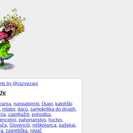
ts by @razvezani
ŽE
banja
,
nanoalpinist
,
čkapi
,
katoliški
,
rotator
,
dacù
,
samokritika do drugih
,
ija
,
zaprtljažiti
,
pohodba
,
enceljni
,
pahorjanstvo
,
ljuctvo
,
ača
,
Slovenclji
,
miškolanca
,
pašekaj
,
ja
,
zagrebška
,
rogač