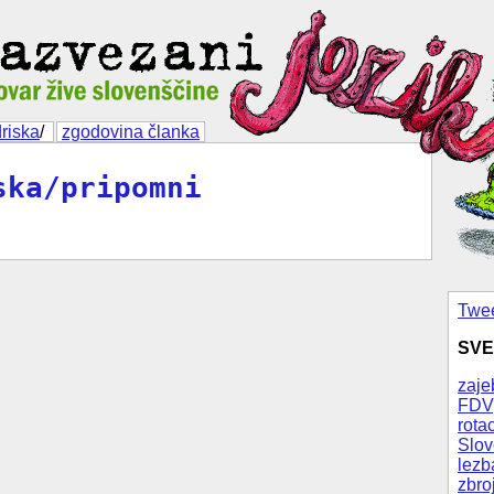
driska
/
zgodovina članka
ska/pripomni
Twee
SVE
zaje
FDV
rotac
Slov
lezb
zbro