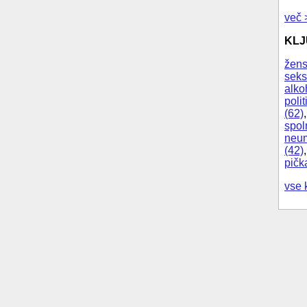
več 
KL
žens
seks
alko
polit
(62)
spol
neum
(42)
pičk
vse 