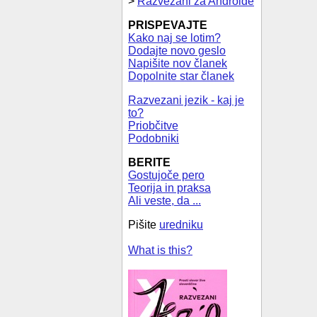
>
Razvezani za Androide
PRISPEVAJTE
Kako naj se lotim?
Dodajte novo geslo
Napišite nov članek
Dopolnite star članek
Razvezani jezik - kaj je
to?
Priobčitve
Podobniki
BERITE
Gostujoče pero
Teorija in praksa
Ali veste, da ...
Pišite
uredniku
What is this?