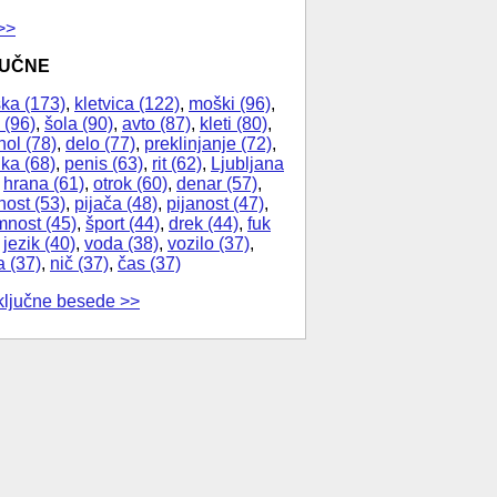
>>
JUČNE
ka (173)
,
kletvica (122)
,
moški (96)
,
 (96)
,
šola (90)
,
avto (87)
,
kleti (80)
,
hol (78)
,
delo (77)
,
preklinjanje (72)
,
ika (68)
,
penis (63)
,
rit (62)
,
Ljubljana
,
hrana (61)
,
otrok (60)
,
denar (57)
,
nost (53)
,
pijača (48)
,
pijanost (47)
,
nost (45)
,
šport (44)
,
drek (44)
,
fuk
,
jezik (40)
,
voda (38)
,
vozilo (37)
,
a (37)
,
nič (37)
,
čas (37)
ključne besede >>