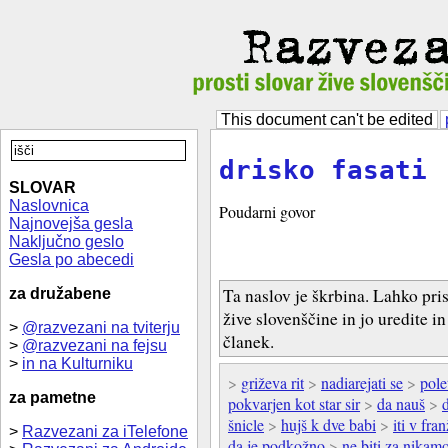
This document can't be edited
drisko fasati
SLOVAR
Naslovnica
Poudarni govor
Najnovejša gesla
Naključno geslo
Gesla po abecedi
Ta naslov je škrbina. Lahko pri
za družabene
žive slovenščine in jo uredite i
>
@razvezani na tviterju
članek.
>
@razvezani na fejsu
>
in na Kulturniku
>
griževa rit
>
nadiarejati se
>
pole
za pametne
pokvarjen kot star sir
>
da nauš
>
šnicle
>
hujš k dve babi
>
iti v fra
>
Razvezani za iTelefone
da je podkožno
>
ne biti za nikam