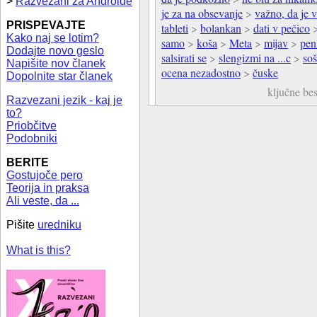
>
Razvezani za Androide
je za na obsevanje
>
važno, da je 
PRISPEVAJTE
tableti
>
bolankan
>
dati v pečico
Kako naj se lotim?
samo
>
koša
>
Meta
>
mijav
>
pen
Dodajte novo geslo
salsirati se
>
slengizmi na ...c
>
soš
Napišite nov članek
ocena nezadostno
>
čuske
Dopolnite star članek
ključne be
Razvezani jezik - kaj je
to?
Priobčitve
Podobniki
BERITE
Gostujoče pero
Teorija in praksa
Ali veste, da ...
Pišite
uredniku
What is this?