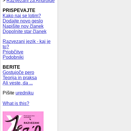
>
Razvezani za Androide
PRISPEVAJTE
Kako naj se lotim?
Dodajte novo geslo
Napišite nov članek
Dopolnite star članek
Razvezani jezik - kaj je
to?
Priobčitve
Podobniki
BERITE
Gostujoče pero
Teorija in praksa
Ali veste, da ...
Pišite
uredniku
What is this?