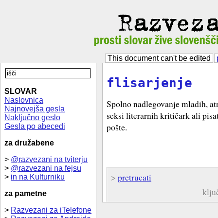
This document can't be edited
flisarjenje
SLOVAR
Naslovnica
Spolno nadlegovanje mladih, atr
Najnovejša gesla
seksi literarnih kritičark ali pis
Naključno geslo
pošte.
Gesla po abecedi
za družabene
>
@razvezani na tviterju
>
@razvezani na fejsu
>
pretrucati
>
in na Kulturniku
klju
za pametne
>
Razvezani za iTelefone