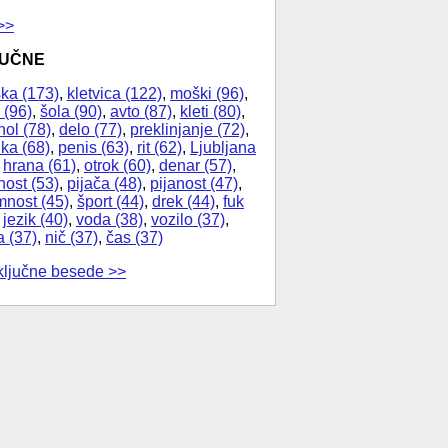
>>
JUČNE
ka (173)
,
kletvica (122)
,
moški (96)
,
 (96)
,
šola (90)
,
avto (87)
,
kleti (80)
,
hol (78)
,
delo (77)
,
preklinjanje (72)
,
ika (68)
,
penis (63)
,
rit (62)
,
Ljubljana
,
hrana (61)
,
otrok (60)
,
denar (57)
,
nost (53)
,
pijača (48)
,
pijanost (47)
,
nost (45)
,
šport (44)
,
drek (44)
,
fuk
,
jezik (40)
,
voda (38)
,
vozilo (37)
,
a (37)
,
nič (37)
,
čas (37)
ključne besede >>