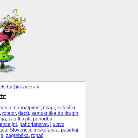
ts by @razvezani
ŽE
banja
,
nanoalpinist
,
čkapi
,
katoliški
,
rotator
,
dacù
,
samokritika do drugih
,
ija
,
zaprtljažiti
,
pohodba
,
enceljni
,
pahorjanstvo
,
ljuctvo
,
ača
,
Slovenclji
,
miškolanca
,
pašekaj
,
ja
,
zagrebška
,
rogač