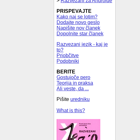
>
Razvezani za Androide
PRISPEVAJTE
Kako naj se lotim?
Dodajte novo geslo
Napišite nov članek
Dopolnite star članek
Razvezani jezik - kaj je
to?
Priobčitve
Podobniki
BERITE
Gostujoče pero
Teorija in praksa
Ali veste, da ...
Pišite
uredniku
What is this?