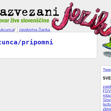
fukcunca
/
zgodovina članka
cunca/pripomni
Twee
SVE
zaje
FDV
rotac
Slov
lezb
zbro