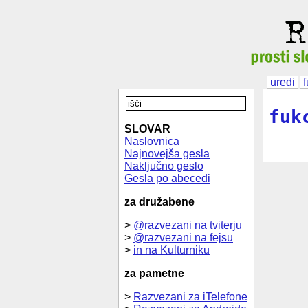
uredi
fuk
SLOVAR
Naslovnica
Najnovejša gesla
Naključno geslo
Gesla po abecedi
za družabene
>
@razvezani na tviterju
>
@razvezani na fejsu
>
in na Kulturniku
za pametne
>
Razvezani za iTelefone