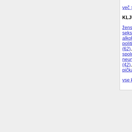
več 
KL
žens
seks
alko
polit
(62)
spol
neum
(42)
pičk
vse 