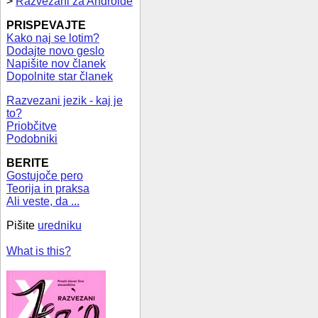
>
Razvezani za Androide
PRISPEVAJTE
Kako naj se lotim?
Dodajte novo geslo
Napišite nov članek
Dopolnite star članek
Razvezani jezik - kaj je
to?
Priobčitve
Podobniki
BERITE
Gostujoče pero
Teorija in praksa
Ali veste, da ...
Pišite
uredniku
What is this?