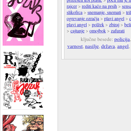
rajcer
>
rediti kačo na prsih
>
sens
slikofrca
>
snemanje, snemati
>
tri
ogrevanje ozračja
>
plavi angel
>
plavi angel
>
polžek
>
zbiraj
>
bel
>
cajtanje
>
omojbok
>
zafurati
ključne besede:
policija
varnost
,
nasilje
,
država
,
angel
,