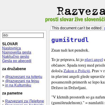
This document can't be edited
gumištrudl
SLOVAR
Naslovnica
Znan tudi kot pendrek.
Najnovejša gesla
Naključno geslo
To je priprava, ki jo
plavi angel
u
Gesla po abecedi
občanov. Spada torej med prisiln
za družabene
določa
Zakon o Policiji
. Prav v
in plavimi angeli glede upravič
>
@razvezani na tviterju
>
@razvezani na fejsu
posameznih primerih se lepo ka
>
in na Kulturniku
Državo in Državljani.
za pametne
"V kletnih prostorih so ga nafu
>
Razvezani za iTelefone
(gumištrudelnom)." = namlatili s