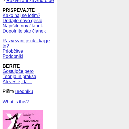
>
Razvezani za Androide
PRISPEVAJTE
Kako naj se lotim?
Dodajte novo geslo
Napišite nov članek
Dopolnite star članek
Razvezani jezik - kaj je
to?
Priobčitve
Podobniki
BERITE
Gostujoče pero
Teorija in praksa
Ali veste, da ...
Pišite
uredniku
What is this?