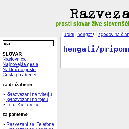
uredi
hengati
/
zgodovina čla
hengati/pripom
SLOVAR
Naslovnica
Najnovejša gesla
Naključno geslo
Gesla po abecedi
za družabene
>
@razvezani na tviterju
>
@razvezani na fejsu
>
in na Kulturniku
za pametne
>
Razvezani za iTelefone