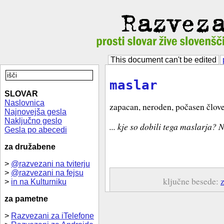
This document can't be edited
maslar
SLOVAR
Naslovnica
zapacan, neroden, počasen člov
Najnovejša gesla
Naključno geslo
... kje so dobili tega maslarja? N
Gesla po abecedi
za družabene
>
@razvezani na tviterju
>
@razvezani na fejsu
ključne besede:
>
in na Kulturniku
za pametne
>
Razvezani za iTelefone