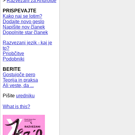
>
Razvezani za Androide
PRISPEVAJTE
Kako naj se lotim?
Dodajte novo geslo
Napišite nov članek
Dopolnite star članek
Razvezani jezik - kaj je
to?
Priobčitve
Podobniki
BERITE
Gostujoče pero
Teorija in praksa
Ali veste, da ...
Pišite
uredniku
What is this?