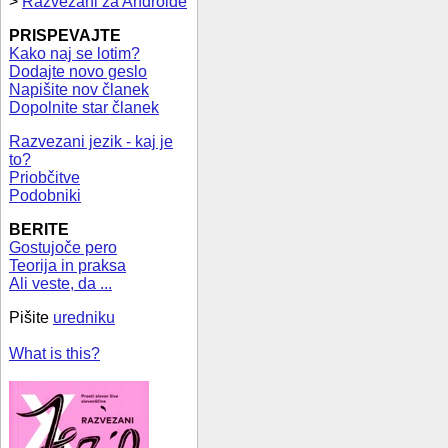
>
Razvezani za Androide
PRISPEVAJTE
Kako naj se lotim?
Dodajte novo geslo
Napišite nov članek
Dopolnite star članek
Razvezani jezik - kaj je
to?
Priobčitve
Podobniki
BERITE
Gostujoče pero
Teorija in praksa
Ali veste, da ...
Pišite
uredniku
What is this?