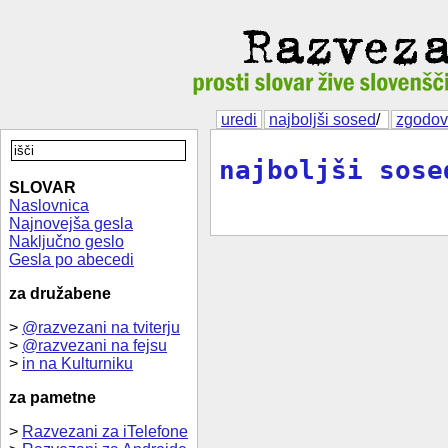
uredi
najboljši sosed
/
zgodov
najboljši sose
SLOVAR
Naslovnica
Najnovejša gesla
Naključno geslo
Gesla po abecedi
za družabene
>
@razvezani na tviterju
>
@razvezani na fejsu
>
in na Kulturniku
za pametne
>
Razvezani za iTelefone