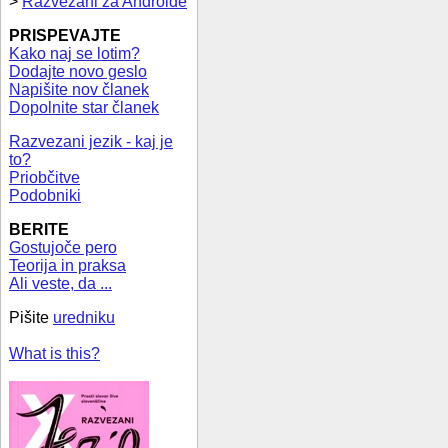
>
Razvezani za Androide
PRISPEVAJTE
Kako naj se lotim?
Dodajte novo geslo
Napišite nov članek
Dopolnite star članek
Razvezani jezik - kaj je
to?
Priobčitve
Podobniki
BERITE
Gostujoče pero
Teorija in praksa
Ali veste, da ...
Pišite
uredniku
What is this?