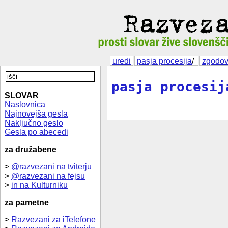
uredi
pasja procesija
/
zgodov
pasja procesij
SLOVAR
Naslovnica
Najnovejša gesla
Naključno geslo
Gesla po abecedi
za družabene
>
@razvezani na tviterju
>
@razvezani na fejsu
>
in na Kulturniku
za pametne
>
Razvezani za iTelefone