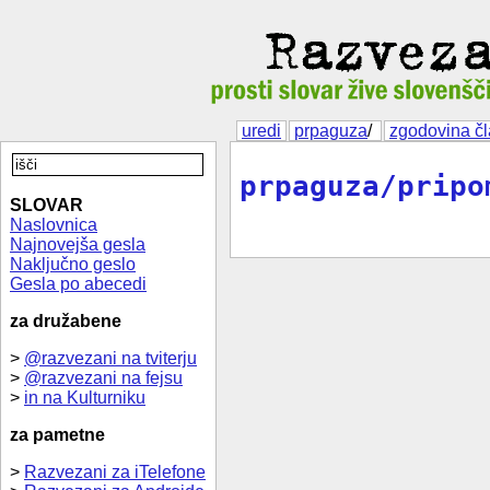
uredi
prpaguza
/
zgodovina č
prpaguza/pripo
SLOVAR
Naslovnica
Najnovejša gesla
Naključno geslo
Gesla po abecedi
za družabene
>
@razvezani na tviterju
>
@razvezani na fejsu
>
in na Kulturniku
za pametne
>
Razvezani za iTelefone