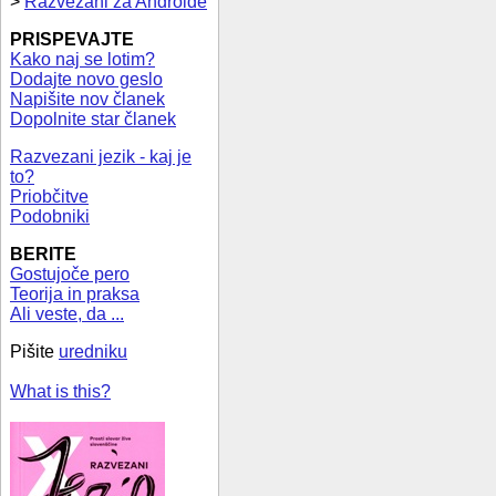
>
Razvezani za Androide
PRISPEVAJTE
Kako naj se lotim?
Dodajte novo geslo
Napišite nov članek
Dopolnite star članek
Razvezani jezik - kaj je
to?
Priobčitve
Podobniki
BERITE
Gostujoče pero
Teorija in praksa
Ali veste, da ...
Pišite
uredniku
What is this?