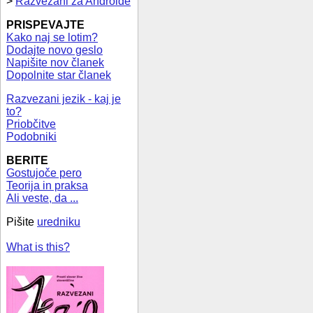
>
Razvezani za Androide
PRISPEVAJTE
Kako naj se lotim?
Dodajte novo geslo
Napišite nov članek
Dopolnite star članek
Razvezani jezik - kaj je
to?
Priobčitve
Podobniki
BERITE
Gostujoče pero
Teorija in praksa
Ali veste, da ...
Pišite
uredniku
What is this?