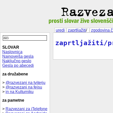
uredi
zaprtljažiti
/
zgodovina č
zaprtljažiti/p
SLOVAR
Naslovnica
Najnovejša gesla
Naključno geslo
Gesla po abecedi
za družabene
>
@razvezani na tviterju
>
@razvezani na fejsu
>
in na Kulturniku
za pametne
>
Razvezani za iTelefone