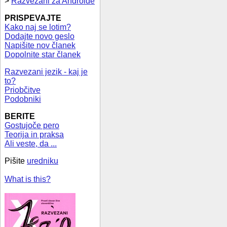
>
Razvezani za Androide
PRISPEVAJTE
Kako naj se lotim?
Dodajte novo geslo
Napišite nov članek
Dopolnite star članek
Razvezani jezik - kaj je
to?
Priobčitve
Podobniki
BERITE
Gostujoče pero
Teorija in praksa
Ali veste, da ...
Pišite
uredniku
What is this?