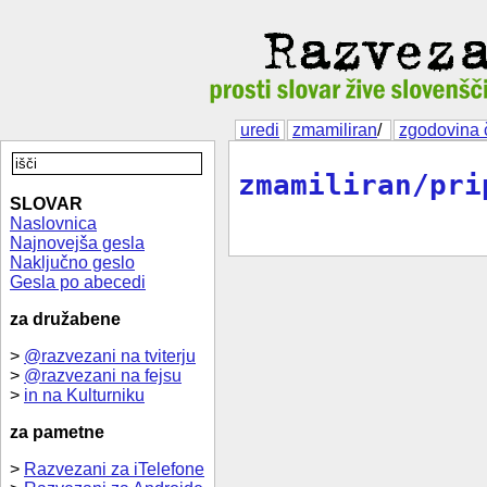
uredi
zmamiliran
/
zgodovina 
zmamiliran/pri
SLOVAR
Naslovnica
Najnovejša gesla
Naključno geslo
Gesla po abecedi
za družabene
>
@razvezani na tviterju
>
@razvezani na fejsu
>
in na Kulturniku
za pametne
>
Razvezani za iTelefone