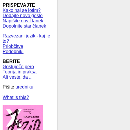
PRISPEVAJTE
Kako naj se lotim?
Dodajte novo geslo
Napišite nov članek
Dopolnite star članek
Razvezani jezik - kaj je
to?
Priobčitve
Podobniki
BERITE
Gostujoče pero
Teorija in praksa
Ali veste, da ...
Pišite
uredniku
What is this?