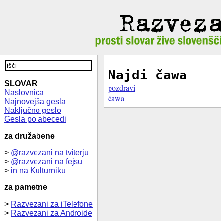
Najdi čawa
SLOVAR
pozdravi
Naslovnica
čawa
Najnovejša gesla
Naključno geslo
Gesla po abecedi
za družabene
>
@razvezani na tviterju
>
@razvezani na fejsu
>
in na Kulturniku
za pametne
>
Razvezani za iTelefone
>
Razvezani za Androide