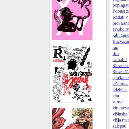
popingat
Popust z
poslati v
previrant
Priobčitv
rabutanj
Razvezani
rač
rtm
samobil
Slovenska
Slovenšči
sprčkati 
taškarica
teleblica
teta
verner
virantov
višinska
višja ma
zafepati