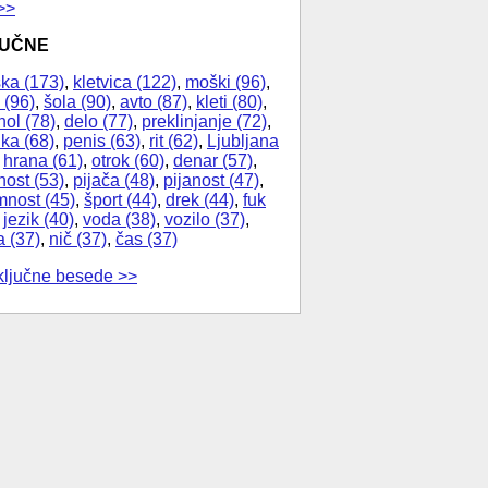
>>
JUČNE
ka (173)
,
kletvica (122)
,
moški (96)
,
 (96)
,
šola (90)
,
avto (87)
,
kleti (80)
,
hol (78)
,
delo (77)
,
preklinjanje (72)
,
ika (68)
,
penis (63)
,
rit (62)
,
Ljubljana
,
hrana (61)
,
otrok (60)
,
denar (57)
,
nost (53)
,
pijača (48)
,
pijanost (47)
,
nost (45)
,
šport (44)
,
drek (44)
,
fuk
,
jezik (40)
,
voda (38)
,
vozilo (37)
,
a (37)
,
nič (37)
,
čas (37)
ključne besede >>