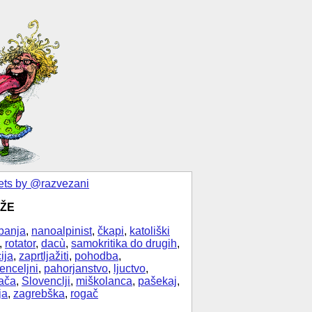
ts by @razvezani
ŽE
banja
,
nanoalpinist
,
čkapi
,
katoliški
,
rotator
,
dacù
,
samokritika do drugih
,
ija
,
zaprtljažiti
,
pohodba
,
enceljni
,
pahorjanstvo
,
ljuctvo
,
ača
,
Slovenclji
,
miškolanca
,
pašekaj
,
ja
,
zagrebška
,
rogač