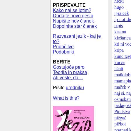
hrčki
PRISPEVAJTE
hugo
Kako naj se lotim?
igralček
Dodajte novo geslo
ip-not-di
Napišite nov članek
izpis
Dopolnite star članek
kasirat
Razvezani jezik - kaj je
klošarica
to?
kri ni vo
Priobčitve
kripa
Podobniki
kunc teg
kurve
BERITE
Gostujoče pero
ličati
Teorija in praksa
mailofobi
Ali veste, da ...
mamapla
maček v 
Pišite
uredniku
naj si, na
What is this?
ošmekati
pedagoš
Piratstvo
pičgač
pičkot
pognati 