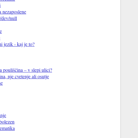
i
a nezaposlene
 /dev/null
e
e
 jezik - kaj je to?
 pouliščina – v slepi ulici?
na, nje cvetenje ali osutje
se
anje
 bolezen
tematika