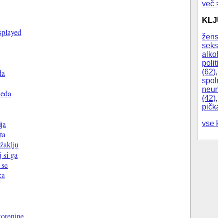
več 
KL
splayed
žens
seks
alko
polit
(62)
da
spol
neum
leda
(42)
pičk
ja
vse 
ta
žaklju
j si ga
 se
ka
korenine