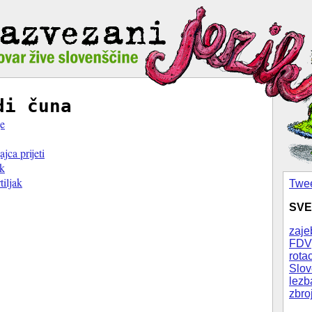
di čuna
je
ajca prijeti
ik
tiljak
Twee
SVE
zaje
FDV
rotac
Slov
lezb
zbro