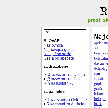
Naj
SLOVAR
apdejtan
Naslovnica
APP
Najnovejša gesla
boga za j
Naključno geslo
bolščaln
Gesla po abecedi
davčni vr
za družabene
dolpoteg
fsm
>
@razvezani na tviterju
fukati
>
@razvezani na fejsu
gepl
>
in na Kulturniku
grafa
za pametne
h4x0r
heknjen
>
Razvezani za iTelefone
hrošč
>
Razvezani za Androide