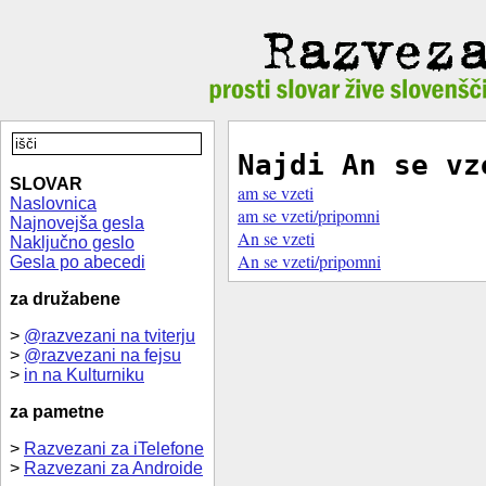
Najdi An se vz
SLOVAR
am se vzeti
Naslovnica
am se vzeti/pripomni
Najnovejša gesla
An se vzeti
Naključno geslo
An se vzeti/pripomni
Gesla po abecedi
za družabene
>
@razvezani na tviterju
>
@razvezani na fejsu
>
in na Kulturniku
za pametne
>
Razvezani za iTelefone
>
Razvezani za Androide