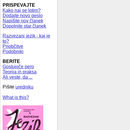
PRISPEVAJTE
Kako naj se lotim?
Dodajte novo geslo
Napišite nov članek
Dopolnite star članek
Razvezani jezik - kaj je
to?
Priobčitve
Podobniki
BERITE
Gostujoče pero
Teorija in praksa
Ali veste, da ...
Pišite
uredniku
What is this?