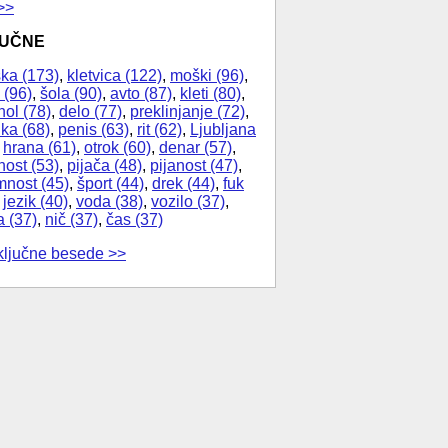
>>
JUČNE
ka (173)
,
kletvica (122)
,
moški (96)
,
 (96)
,
šola (90)
,
avto (87)
,
kleti (80)
,
hol (78)
,
delo (77)
,
preklinjanje (72)
,
ika (68)
,
penis (63)
,
rit (62)
,
Ljubljana
,
hrana (61)
,
otrok (60)
,
denar (57)
,
nost (53)
,
pijača (48)
,
pijanost (47)
,
nost (45)
,
šport (44)
,
drek (44)
,
fuk
,
jezik (40)
,
voda (38)
,
vozilo (37)
,
a (37)
,
nič (37)
,
čas (37)
ključne besede >>