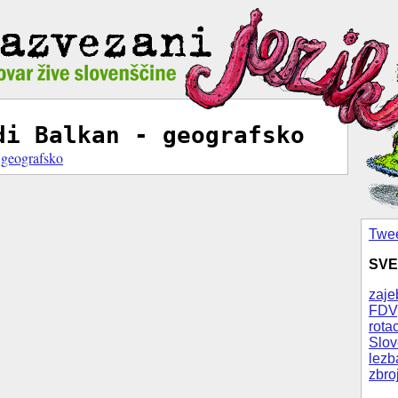
di Balkan - geografsko
 geografsko
Twee
SVE
zaje
FDV
rotac
Slov
lezb
zbro