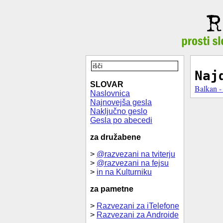
Naj
SLOVAR
Balkan -
Naslovnica
Najnovejša gesla
Naključno geslo
Gesla po abecedi
za družabene
>
@razvezani na tviterju
>
@razvezani na fejsu
>
in na Kulturniku
za pametne
>
Razvezani za iTelefone
>
Razvezani za Androide