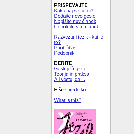
PRISPEVAJTE
Kako naj se lotim?
Dodajte novo geslo
Napišite nov članek
Dopolnite star članek
Razvezani jezik - kaj je
to?
Priobčitve
Podobniki
BERITE
Gostujoče pero
Teorija in praksa
Ali veste, da ...
Pišite
uredniku
What is this?