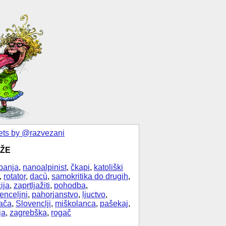
ts by @razvezani
ŽE
banja
,
nanoalpinist
,
čkapi
,
katoliški
,
rotator
,
dacù
,
samokritika do drugih
,
ija
,
zaprtljažiti
,
pohodba
,
enceljni
,
pahorjanstvo
,
ljuctvo
,
ača
,
Slovenclji
,
miškolanca
,
pašekaj
,
ja
,
zagrebška
,
rogač