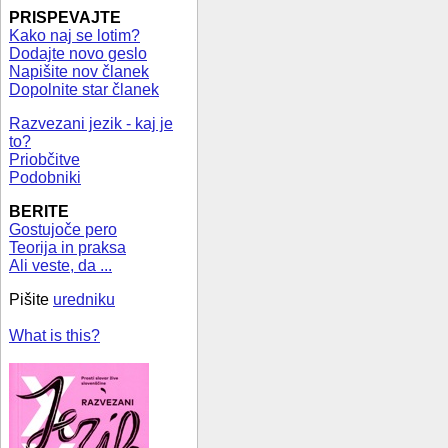
PRISPEVAJTE
Kako naj se lotim?
Dodajte novo geslo
Napišite nov članek
Dopolnite star članek
Razvezani jezik - kaj je
to?
Priobčitve
Podobniki
BERITE
Gostujoče pero
Teorija in praksa
Ali veste, da ...
Pišite
uredniku
What is this?