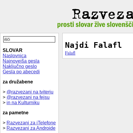
Najdi Falafl
SLOVAR
Falafl
Naslovnica
Najnovejša gesla
Naključno geslo
Gesla po abecedi
za družabene
>
@razvezani na tviterju
>
@razvezani na fejsu
>
in na Kulturniku
za pametne
>
Razvezani za iTelefone
>
Razvezani za Androide